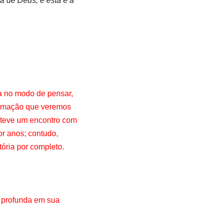
sa de Deus; e esta é a
 no modo de pensar,
sformação que veremos
 teve um encontro com
r anos; contudo,
tória por completo.
a profunda em sua