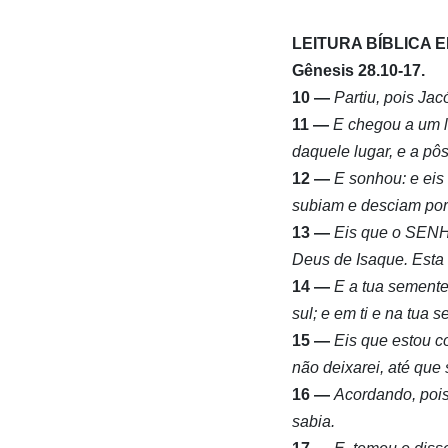
LEITURA BÍBLICA 
Gênesis 28.10-17.
10 —
Partiu, pois Jac
11 —
E chegou a um l
daquele lugar, e a pôs
12 —
E sonhou: e eis
subiam e desciam por
13 —
Eis que o SENH
Deus de Isaque. Esta t
14 —
E a tua semente 
sul; e em ti e na tua 
15 —
Eis que estou co
não deixarei, até que s
16 —
Acordando, pois
sabia.