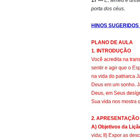
17 —
E, temeu e disse
porta dos céus.
HINOS SUGERIDOS 42,
PLANO DE AULA
1. INTRODUÇÃO
Você acredita na tra
sentir e agir que o E
na vida do patriarca
Deus em um sonho. Ja
Deus, em Seus desígni
Sua vida nos mostra 
2. APRESENTAÇÃO 
A) Objetivos da Liçã
vida; II) Expor as des