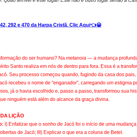
: Quão terrível é este lugar! Este não é outro lugar senão a Ca
 292 e 470 da Harpa Cristã. Clic Aqui👈😀
nsformação do ser humano? Na
metanoia
— a mudança profunda
spírito Santo realiza em nós de dentro para fora. Essa é a tran
 Jacó. Seu processo começou quando, fugindo da casa dos pais,
có recebeu o nome de “enganador”, carregando um estigma po
os, já o havia escolhido e, passo a passo, transformou sua his
que ninguém está além do alcance da graça divina.
DA LIÇÃO
o:
I) Enfatizar que o sonho de Jacó foi o início de uma mudanç
cobertas de Jacó; III) Explicar o que era a coluna de Betel.