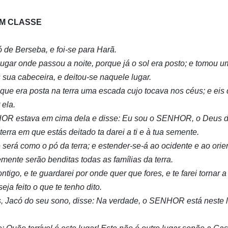
EM CLASSE
ó de Berseba, e foi-se para Harã.
ugar onde passou a noite, porque já o sol era posto; e tomou 
 sua cabeceira, e deitou-se naquele lugar.
 que era posta na terra uma escada cujo tocava nos céus; e eis
 ela.
OR estava em cima dela e disse: Eu sou o SENHOR, o Deus de 
erra em que estás deitado ta darei a ti e à tua semente.
será como o pó da terra; e estender-se-á ao ocidente e ao orien
semente serão benditas todas as famílias da terra.
ntigo, e te guardarei por onde quer que fores, e te farei tornar a 
eja feito o que te tenho dito.
, Jacó do seu sono, disse: Na verdade, o SENHOR está neste l