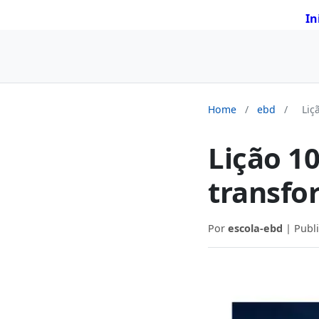
In
Home
/
ebd
/
Liç
Lição 10
transfo
Por
escola-ebd
| Publ