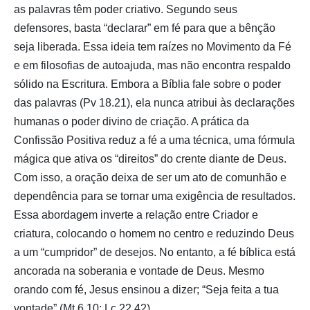
as palavras têm poder criativo. Segundo seus
defensores, basta “declarar” em fé para que a bênção
seja liberada. Essa ideia tem raízes no Movimento da Fé
e em filosofias de autoajuda, mas não encontra respaldo
sólido na Escritura. Embora a Bíblia fale sobre o poder
das palavras (Pv 18.21), ela nunca atribui às declarações
humanas o poder divino de criação. A prática da
Confissão Positiva reduz a fé a uma técnica, uma fórmula
mágica que ativa os “direitos” do crente diante de Deus.
Com isso, a oração deixa de ser um ato de comunhão e
dependência para se tornar uma exigência de resultados.
Essa abordagem inverte a relação entre Criador e
criatura, colocando o homem no centro e reduzindo Deus
a um “cumpridor” de desejos. No entanto, a fé bíblica está
ancorada na soberania e vontade de Deus. Mesmo
orando com fé, Jesus ensinou a dizer; “Seja feita a tua
vontade” (Mt 6.10; Lc 22.42).