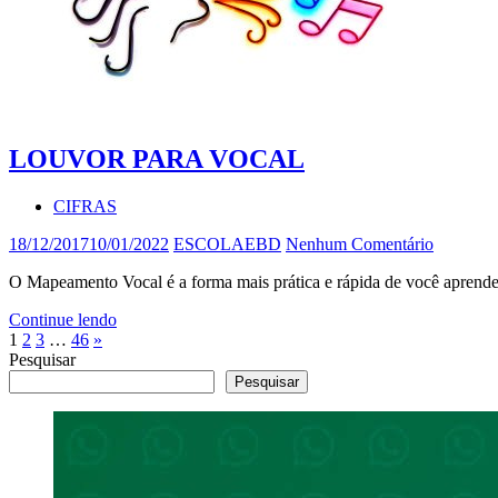
LOUVOR PARA VOCAL
CIFRAS
18/12/2017
10/01/2022
ESCOLAEBD
Nenhum Comentário
O Mapeamento Vocal é a forma mais prática e rápida de você apre
Continue lendo
Paginação
Post
1
2
3
…
46
»
seguinte
Pesquisar
de
Pesquisar
posts