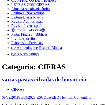
CONTRATOS DE VENDAS
LETRAS COM CIFRAS
Almeida Atualizada áudio
Leitura Diária Adultos
Leitura Diária Jovens
Revista Adultos cpad
Revista Jovens cpad
😀Emojis Coloridos😘
Pintar Figuras – Biblicas
Livros Apocrifos
Esboços de Pregação
👉 Arqueologia e História Bíblica
👉 Acervo Antigo
Categoria:
CIFRAS
varias pastas cifradas de louvor cia
CIFRAS
09/02/2018
30/09/2023
ESCOLAEBD
Nenhum Comentário