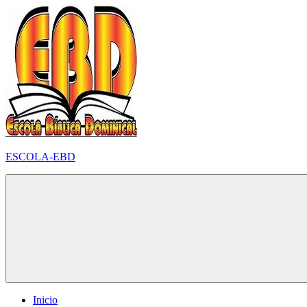
Pular
para
o
conteúdo
ESCOLA-EBD
Inicio