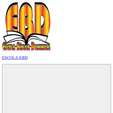
Pular
para
o
conteúdo
ESCOLA-EBD