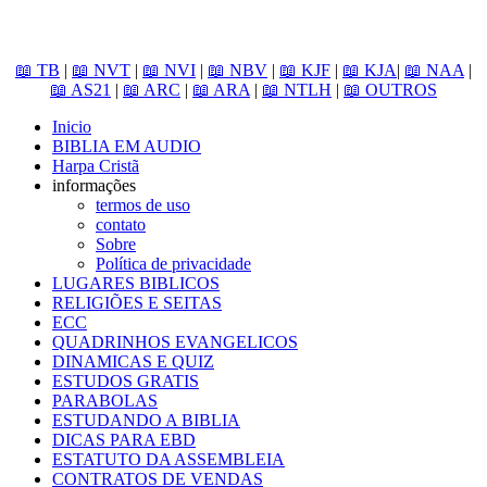
📖 TB
|
📖 NVT
|
📖 NVI
|
📖 NBV
|
📖 KJF
|
📖 KJA
|
📖 NAA
|
📖 AS21
|
📖 ARC
|
📖 ARA
|
📖 NTLH
|
📖 OUTROS
Inicio
BIBLIA EM AUDIO
Harpa Cristã
informações
termos de uso
contato
Sobre
Política de privacidade
LUGARES BIBLICOS
RELIGIÕES E SEITAS
ECC
QUADRINHOS EVANGELICOS
DINAMICAS E QUIZ
ESTUDOS GRATIS
PARABOLAS
ESTUDANDO A BIBLIA
DICAS PARA EBD
ESTATUTO DA ASSEMBLEIA
CONTRATOS DE VENDAS