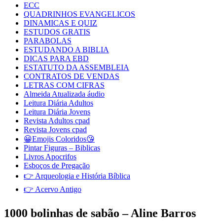
ECC
QUADRINHOS EVANGELICOS
DINAMICAS E QUIZ
ESTUDOS GRATIS
PARABOLAS
ESTUDANDO A BIBLIA
DICAS PARA EBD
ESTATUTO DA ASSEMBLEIA
CONTRATOS DE VENDAS
LETRAS COM CIFRAS
Almeida Atualizada áudio
Leitura Diária Adultos
Leitura Diária Jovens
Revista Adultos cpad
Revista Jovens cpad
😀Emojis Coloridos😘
Pintar Figuras – Biblicas
Livros Apocrifos
Esboços de Pregação
👉 Arqueologia e História Bíblica
👉 Acervo Antigo
1000 bolinhas de sabão – Aline Barros