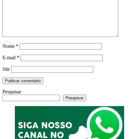
Nome
*
E-mail
*
Site
Pesquisar
Pesquisar