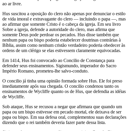
ao ar livre.
Hus suscitou a oposição do clero não apenas por denunciar o estilo
de vida imoral e extravagante do clero — incluindo o papa —, mas
ao afirmar que somente Cristo é o cabeça da igreja. Em seu livro
Sobre a igreja, defende a autoridade do clero, mas afirma que
somente Deus pode perdoar os pecados. Hus disse também que
nenhum papa ou bispo poderia estabelecer doutrinas contrárias à
Bíblia, assim como nenhum cristão verdadeiro poderia obedecer às
ordens de um clérigo se elas estivessem claramente equivocadas.
Em 1414, Hus foi convocado ao Concilio de Constança para
defender seus ensinamentos. Sigismundo, imperador do Sacro
Império Romano, prometeu-lhe salvo-conduto.
O concilio já tinha uma opinião formada sobre Hus. Ele foi preso
imediatamente após sua chegada. O concilio condenou tanto os
ensinamentos de Wycliffe quanto os de Hus, que defendia as idéias
de Wycliffe.
Sob ataque, Hus se recusou a negar que afirmara que quando um
papa ou um bispo estivesse em pecado mortal, ele deixava de ser
papa ou bispo. Em sua defesa oral, complementou suas declarações
dizendo que o rei também deveria fazer parte dessa lista.