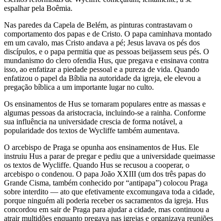
espalhar pela Boêmia.
Nas paredes da Capela de Belém, as pinturas contrastavam o
comportamento dos papas e de Cristo. O papa caminhava montado
em um cavalo, mas Cristo andava a pé; Jesus lavava os pés dos
discípulos, e o papa permitia que as pessoas beijassem seus pés. O
mundanismo do clero ofendia Hus, que pregava e ensinava contra
isso, ao enfatizar a piedade pessoal e a pureza de vida. Quando
enfatizou o papel da Bíblia na autoridade da igreja, ele elevou a
pregação bíblica a um importante lugar no culto.
Os ensinamentos de Hus se tornaram populares entre as massas e
algumas pessoas da aristocracia, incluindo-se a rainha. Conforme
sua influência na universidade crescia de forma notável, a
popularidade dos textos de Wycliffe também aumentava.
O arcebispo de Praga se opunha aos ensinamentos de Hus. Ele
instruiu Hus a parar de pregar e pediu que a universidade queimasse
os textos de Wycliffe. Quando Hus se recusou a cooperar, o
arcebispo o condenou. O papa João XXIII (um dos três papas do
Grande Cisma, também conhecido por “antipapa”) colocou Praga
sobre interdito — ato que efetivamente excomungava toda a cidade,
porque ninguém ali poderia receber os sacramentos da igreja. Hus
concordou em sair de Praga para ajudar a cidade, mas continuou a
atrair multidões enquanto pregava nas igrejas e organizava reuniões