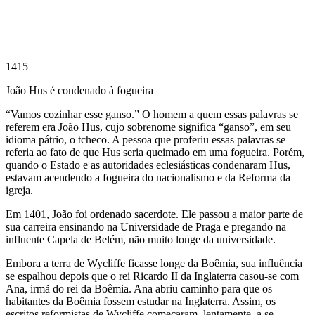
1415
João Hus é condenado à fogueira
“Vamos cozinhar esse ganso.” O homem a quem essas palavras se
referem era João Hus, cujo sobrenome significa “ganso”, em seu
idioma pátrio, o tcheco. A pessoa que proferiu essas palavras se
referia ao fato de que Hus seria queimado em uma fogueira. Porém,
quando o Estado e as autoridades eclesiásticas condenaram Hus,
estavam acendendo a fogueira do nacionalismo e da Reforma da
igreja.
Em 1401, João foi ordenado sacerdote. Ele passou a maior parte de
sua carreira ensinando na Universidade de Praga e pregando na
influente Capela de Belém, não muito longe da universidade.
Embora a terra de Wycliffe ficasse longe da Boêmia, sua influência
se espalhou depois que o rei Ricardo II da Inglaterra casou-se com
Ana, irmã do rei da Boêmia. Ana abriu caminho para que os
habitantes da Boêmia fossem estudar na Inglaterra. Assim, os
escritos reformistas de Wycliffe começaram, lentamente, a se