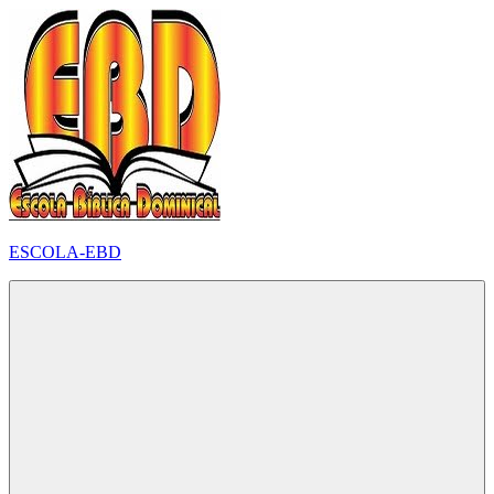
Pular
para
o
conteúdo
ESCOLA-EBD