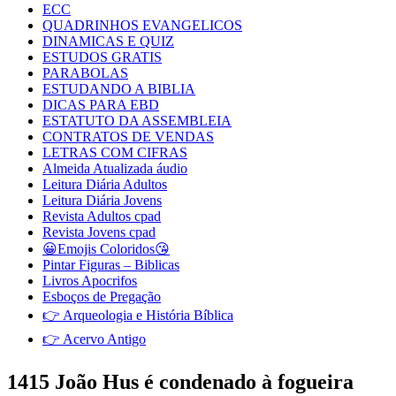
ECC
QUADRINHOS EVANGELICOS
DINAMICAS E QUIZ
ESTUDOS GRATIS
PARABOLAS
ESTUDANDO A BIBLIA
DICAS PARA EBD
ESTATUTO DA ASSEMBLEIA
CONTRATOS DE VENDAS
LETRAS COM CIFRAS
Almeida Atualizada áudio
Leitura Diária Adultos
Leitura Diária Jovens
Revista Adultos cpad
Revista Jovens cpad
😀Emojis Coloridos😘
Pintar Figuras – Biblicas
Livros Apocrifos
Esboços de Pregação
👉 Arqueologia e História Bíblica
👉 Acervo Antigo
1415 João Hus é condenado à fogueira