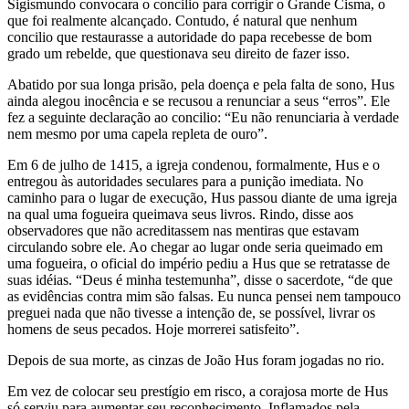
Sigismundo convocara o concilio para corrigir o Grande Cisma, o
que foi realmente alcançado. Contudo, é natural que nenhum
concilio que restaurasse a autoridade do papa recebesse de bom
grado um rebelde, que questionava seu direito de fazer isso.
Abatido por sua longa prisão, pela doença e pela falta de sono, Hus
ainda alegou inocência e se recusou a renunciar a seus “erros”. Ele
fez a seguinte declaração ao concilio: “Eu não renunciaria à verdade
nem mesmo por uma capela repleta de ouro”.
Em 6 de julho de 1415, a igreja condenou, formalmente, Hus e o
entregou às autoridades seculares para a punição imediata. No
caminho para o lugar de execução, Hus passou diante de uma igreja
na qual uma fogueira queimava seus livros. Rindo, disse aos
observadores que não acreditassem nas mentiras que estavam
circulando sobre ele. Ao chegar ao lugar onde seria queimado em
uma fogueira, o oficial do império pediu a Hus que se retratasse de
suas idéias. “Deus é minha testemunha”, disse o sacerdote, “de que
as evidências contra mim são falsas. Eu nunca pensei nem tampouco
preguei nada que não tivesse a intenção de, se possível, livrar os
homens de seus pecados. Hoje morrerei satisfeito”.
Depois de sua morte, as cinzas de João Hus foram jogadas no rio.
Em vez de colocar seu prestígio em risco, a corajosa morte de Hus
só serviu para aumentar seu reconhecimento. Inflamados pela