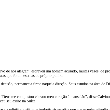
tivo de nos alegrar”, escreveu um homem acusado, muitas vezes, de pr
vras que foram escritas de próprio punho.
 decisão, permanecia firme naquela direção. Seus estudos na área de Di
eus me conquistou e levou meu coração à mansidão”, disse Calvino. A
ceu seu exílio na Suíça.
tas da religião cristã, uma teologia sistemática que claramente defendi