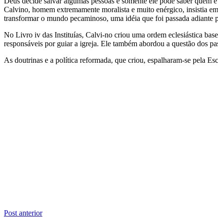
Deus decide salvar algumas pessoas e somente ele pode saber quem é 
Calvino, homem extremamente moralista e muito enérgico, insistia em 
transformar o mundo pecaminoso, uma idéia que foi passada adiante p
No Livro iv das Instituías, Calvi-no criou uma ordem eclesiástica b
responsáveis por guiar a igreja. Ele também abordou a questão dos pas
As doutrinas e a política reformada, que criou, espalharam-se pela E
Navegação
Post anterior