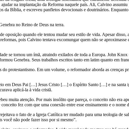
 ajudar na implantação da Reforma naquele país. Ali, Calvino assumiu p
ros da Bíblia, e escreveu panfletos devocionais e doutrinários. Enquanto
r Genebra no Reino de Deus na terra.
de oposição quando ele tentou mudar seu estilo de vida. Apesar disso, 
s reformas, pois Calvino tentava excomungar quem não se aproximasse d
ade se tornou um ímã, atraindo exilados de toda a Europa. John Knox 
eformou Genebra. Seus trabalhos escritos tanto em latim quanto em fra
s do protestantismo. Em um volume, o reformador aborda as crenças prin
o em Deus Pai […] Jesus Cristo […] o Espírito Santo […] e na santa i
rava aplicá-la à vida cristã.
cebeu muita atenção. Por mais insólito que pareça, o conceito não era a
e conceito fez com que uma conexão entre esse ensinamento e o nome de
jeitava o fato de a Igreja Católica ter mudado para uma teologia de s
is você não pode fazer isso por si mesmo”.