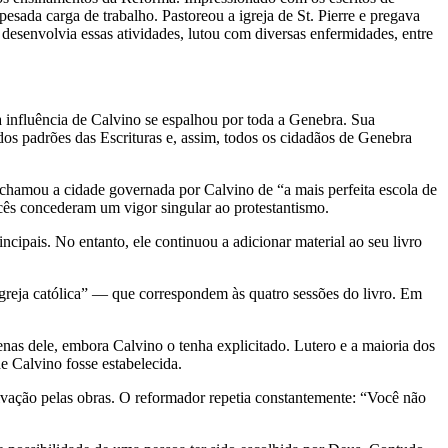
esada carga de trabalho. Pastoreou a igreja de St. Pierre e pregava
 desenvolvia essas atividades, lutou com diversas enfermidades, entre
a influência de Calvino se espalhou por toda a Genebra. Sua
os padrões das Escrituras e, assim, todos os cidadãos de Genebra
chamou a cidade governada por Calvino de “a mais perfeita escola de
ncês concederam um vigor singular ao protestantismo.
cipais. No entanto, ele continuou a adicionar material ao seu livro
greja católica” — que correspondem às quatro sessões do livro. Em
penas dele, embora Calvino o tenha explicitado. Lutero e a maioria dos
 Calvino fosse estabelecida.
alvação pelas obras. O reformador repetia constantemente: “Você não