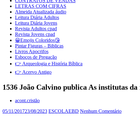
CONTRATOS DE VENDAS
LETRAS COM CIFRAS
Almeida Atualizada áudio
Leitura Diária Adultos
Leitura Diária Jovens
Revista Adultos cpad
Revista Jovens cpad
😀Emojis Coloridos😘
Pintar Figuras – Biblicas
Livros Apocrifos
Esboços de Pregação
👉 Arqueologia e História Bíblica
👉 Acervo Antigo
1536 João Calvino publica As institutas da 
acont.cristão
05/11/2017
23/08/2023
ESCOLAEBD
Nenhum Comentário