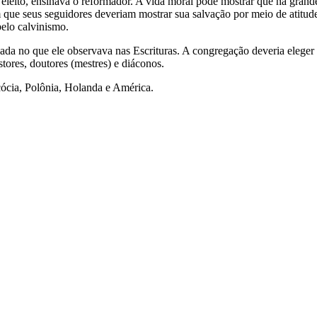
eleito, ensinava o reformador. A vida moral pode mostrar que há grand
que seus seguidores deveriam mostrar sua salvação por meio de atitudes
elo calvinismo.
aseada no que ele observava nas Escrituras. A congregação deveria eleg
tores, doutores (mestres) e diáconos.
scócia, Polônia, Holanda e América.