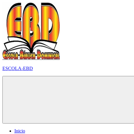
Pular
para
o
conteúdo
ESCOLA-EBD
Inicio