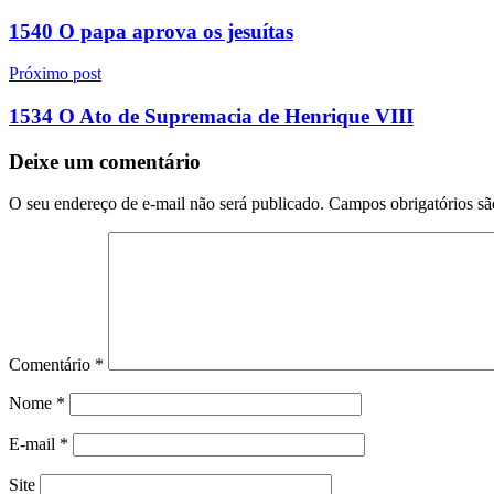
de
1540 O papa aprova os jesuítas
Post
Próximo post
1534 O Ato de Supremacia de Henrique VIII
Deixe um comentário
O seu endereço de e-mail não será publicado.
Campos obrigatórios s
Comentário
*
Nome
*
E-mail
*
Site