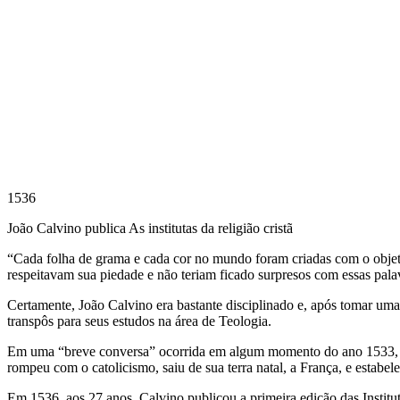
1536
João Calvino publica As institutas da religião cristã
“Cada folha de grama e cada cor no mundo foram criadas com o obje
respeitavam sua piedade e não teriam ficado surpresos com essas pala
Certamente, João Calvino era bastante disciplinado e, após tomar uma
transpôs para seus estudos na área de Teologia.
Em uma “breve conversa” ocorrida em algum momento do ano 1533, “D
rompeu com o catolicismo, saiu de sua terra natal, a França, e estabele
Em 1536, aos 27 anos, Calvino publicou a primeira edição das Institu