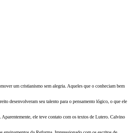
omover um cristianismo sem alegria. Aqueles que o conheciam bem
reito desenvolveram seu talento para o pensamento lógico, o que ele
parentemente, ele teve contato com os textos de Lutero. Calvino
a os ensinamentos da Reforma. Impressionado com os escritos de