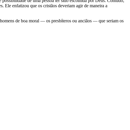
e possibilidade de uma pessoa ter sido escolhida por Deus. Contudo,
. Ele enfatizou que os cristãos deveriam agir de maneira a
er homens de boa moral — os presbíteros ou anciãos — que seriam os