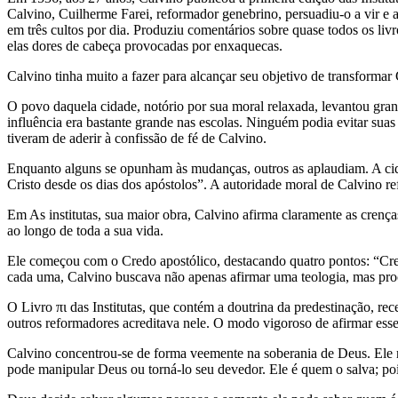
Calvino, Cuilherme Farei, reformador genebrino, persuadiu-o a vir e a
em três cultos por dia. Produziu comentários sobre quase todos os liv
elas dores de cabeça provocadas por enxaquecas.
Calvino tinha muito a fazer para alcançar seu objetivo de transforma
O povo daquela cidade, notório por sua moral relaxada, levantou gran
influência era bastante grande nas escolas. Ninguém podia evitar sua
tiveram de aderir à confissão de fé de Calvino.
Enquanto alguns se opunham às mudanças, outros as aplaudiam. A cid
Cristo desde os dias dos apóstolos”. A autoridade moral de Calvino r
Em As institutas, sua maior obra, Calvino afirma claramente as crença
ao longo de toda a sua vida.
Ele começou com o Credo apostólico, destacando quatro pontos: “Crei
cada uma, Calvino buscava não apenas afirmar uma teologia, mas procu
O Livro πι das Institutas, que contém a doutrina da predestinação, re
outros reformadores acreditava nele. O modo vigoroso de afirmar ess
Calvino concentrou-se de forma veemente na soberania de Deus. Ele re
pode manipular Deus ou torná-lo seu devedor. Ele é quem o salva; po