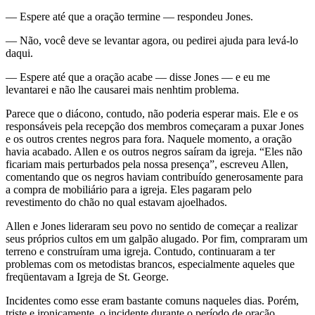
— Espere até que a oração termine — respondeu Jones.
— Não, você deve se levantar agora, ou pedirei ajuda para levá-lo
daqui.
— Espere até que a oração acabe — disse Jones — e eu me
levantarei e não lhe causarei mais nenhtim problema.
Parece que o diácono, contudo, não poderia esperar mais. Ele e os
responsáveis pela recepção dos membros começaram a puxar Jones
e os outros crentes negros para fora. Naquele momento, a oração
havia acabado. Allen e os outros negros saíram da igreja. “Eles não
ficariam mais perturbados pela nossa presença”, escreveu Allen,
comentando que os negros haviam contribuído generosamente para
a compra de mobiliário para a igreja. Eles pagaram pelo
revestimento do chão no qual estavam ajoelhados.
Allen e Jones lideraram seu povo no sentido de começar a realizar
seus próprios cultos em um galpão alugado. Por fim, compraram um
terreno e construíram uma igreja. Contudo, continuaram a ter
problemas com os metodistas brancos, especialmente aqueles que
freqüentavam a Igreja de St. George.
Incidentes como esse eram bastante comuns naqueles dias. Porém,
triste e ironicamente, o incidente durante o período de oração