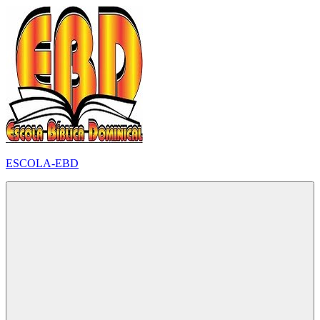
Pular
para
o
conteúdo
ESCOLA-EBD