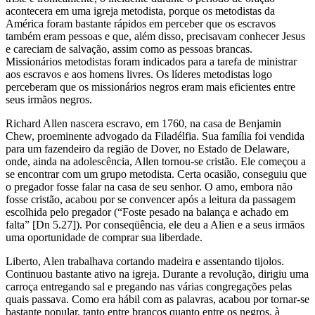
acontecera em uma igreja metodista, porque os metodistas da
América foram bastante rápidos em perceber que os escravos
também eram pessoas e que, além disso, precisavam conhecer Jesus
e careciam de salvação, assim como as pessoas brancas.
Missionários metodistas foram indicados para a tarefa de ministrar
aos escravos e aos homens livres. Os líderes metodistas logo
perceberam que os missionários negros eram mais eficientes entre
seus irmãos negros.
Richard Allen nascera escravo, em 1760, na casa de Benjamin
Chew, proeminente advogado da Filadélfia. Sua família foi vendida
para um fazendeiro da região de Dover, no Estado de Delaware,
onde, ainda na adolescência, Allen tornou-se cristão. Ele começou a
se encontrar com um grupo metodista. Certa ocasião, conseguiu que
o pregador fosse falar na casa de seu senhor. O amo, embora não
fosse cristão, acabou por se convencer após a leitura da passagem
escolhida pelo pregador (“Foste pesado na balança e achado em
falta” [Dn 5.27]). Por conseqüência, ele deu a Alien e a seus irmãos
uma oportunidade de comprar sua liberdade.
Liberto, Alen trabalhava cortando madeira e assentando tijolos.
Continuou bastante ativo na igreja. Durante a revolução, dirigiu uma
carroça entregando sal e pregando nas várias congregações pelas
quais passava. Como era hábil com as palavras, acabou por tornar-se
bastante popular, tanto entre brancos quanto entre os negros, à