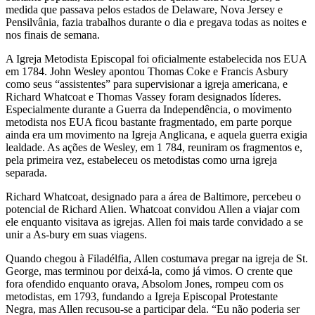
medida que passava pelos estados de Delaware, Nova Jersey e
Pensilvânia, fazia trabalhos durante o dia e pregava todas as noites e
nos finais de semana.
A Igreja Metodista Episcopal foi oficialmente estabelecida nos EUA
em 1784. John Wesley apontou Thomas Coke e Francis Asbury
como seus “assistentes” para supervisionar a igreja americana, e
Richard Whatcoat e Thomas Vassey foram designados líderes.
Especialmente durante a Guerra da Independência, o movimento
metodista nos EUA ficou bastante fragmentado, em parte porque
ainda era um movimento na Igreja Anglicana, e aquela guerra exigia
lealdade. As ações de Wesley, em 1 784, reuniram os fragmentos e,
pela primeira vez, estabeleceu os metodistas como urna igreja
separada.
Richard Whatcoat, designado para a área de Baltimore, percebeu o
potencial de Richard Alien. Whatcoat convidou Allen a viajar com
ele enquanto visitava as igrejas. Allen foi mais tarde convidado a se
unir a As-bury em suas viagens.
Quando chegou à Filadélfia, Allen costumava pregar na igreja de St.
George, mas terminou por deixá-la, como já vimos. O crente que
fora ofendido enquanto orava, Absolom Jones, rompeu com os
metodistas, em 1793, fundando a Igreja Episcopal Protestante
Negra, mas Allen recusou-se a participar dela. “Eu não poderia ser