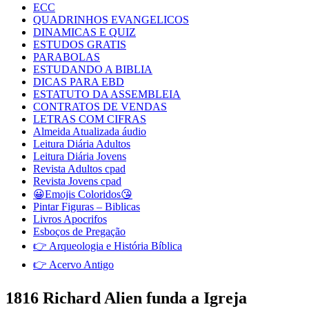
ECC
QUADRINHOS EVANGELICOS
DINAMICAS E QUIZ
ESTUDOS GRATIS
PARABOLAS
ESTUDANDO A BIBLIA
DICAS PARA EBD
ESTATUTO DA ASSEMBLEIA
CONTRATOS DE VENDAS
LETRAS COM CIFRAS
Almeida Atualizada áudio
Leitura Diária Adultos
Leitura Diária Jovens
Revista Adultos cpad
Revista Jovens cpad
😀Emojis Coloridos😘
Pintar Figuras – Biblicas
Livros Apocrifos
Esboços de Pregação
👉 Arqueologia e História Bíblica
👉 Acervo Antigo
1816 Richard Alien funda a Igreja