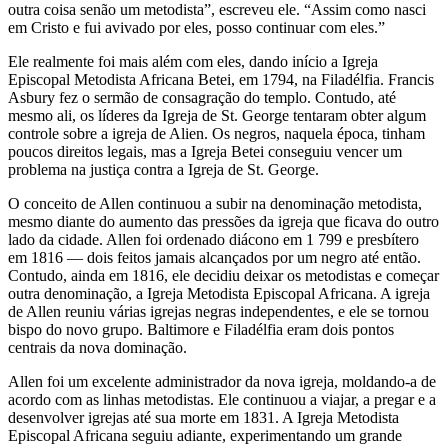
outra coisa senão um metodista”, escreveu ele. “Assim como nasci
em Cristo e fui avivado por eles, posso continuar com eles.”
Ele realmente foi mais além com eles, dando início a Igreja
Episcopal Metodista Africana Betei, em 1794, na Filadélfia. Francis
Asbury fez o sermão de consagração do templo. Contudo, até
mesmo ali, os líderes da Igreja de St. George tentaram obter algum
controle sobre a igreja de Alien. Os negros, naquela época, tinham
poucos direitos legais, mas a Igreja Betei conseguiu vencer um
problema na justiça contra a Igreja de St. George.
O conceito de Allen continuou a subir na denominação metodista,
mesmo diante do aumento das pressões da igreja que ficava do outro
lado da cidade. Allen foi ordenado diácono em 1 799 e presbítero
em 1816 — dois feitos jamais alcançados por um negro até então.
Contudo, ainda em 1816, ele decidiu deixar os metodistas e começar
outra denominação, a Igreja Metodista Episcopal Africana. A igreja
de Allen reuniu várias igrejas negras independentes, e ele se tornou
bispo do novo grupo. Baltimore e Filadélfia eram dois pontos
centrais da nova dominação.
Allen foi um excelente administrador da nova igreja, moldando-a de
acordo com as linhas metodistas. Ele continuou a viajar, a pregar e a
desenvolver igrejas até sua morte em 1831. A Igreja Metodista
Episcopal Africana seguiu adiante, experimentando um grande