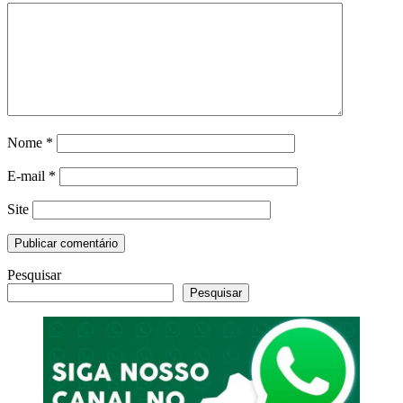
Nome
*
E-mail
*
Site
Pesquisar
Pesquisar