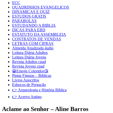
ECC
QUADRINHOS EVANGELICOS
DINAMICAS E QUIZ
ESTUDOS GRATIS
PARABOLAS
ESTUDANDO A BIBLIA
DICAS PARA EBD
ESTATUTO DA ASSEMBLEIA
CONTRATOS DE VENDAS
LETRAS COM CIFRAS
Almeida Atualizada áudio
Leitura Diária Adultos
Leitura Diária Jovens
Revista Adultos cpad
Revista Jovens cpad
😀Emojis Coloridos😘
Pintar Figuras – Biblicas
Livros Apocrifos
Esboços de Pregação
👉 Arqueologia e História Bíblica
👉 Acervo Antigo
Aclame ao Senhor – Aline Barros