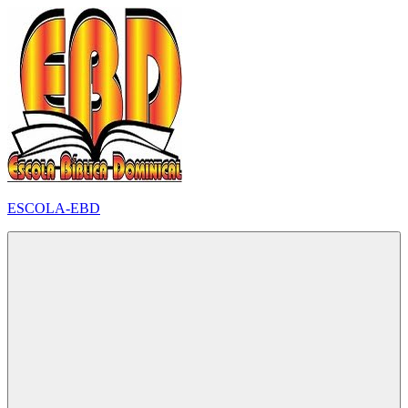
Pular
para
o
conteúdo
ESCOLA-EBD