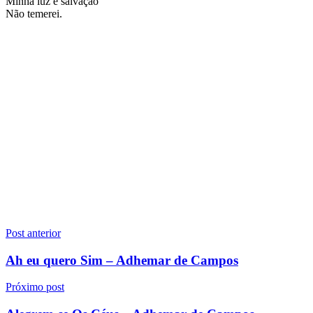
Minha luz e salvação
Não temerei.
Navegação
Post anterior
de
Ah eu quero Sim – Adhemar de Campos
Post
Próximo post