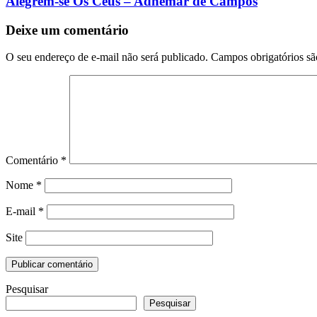
Alegrem-se Os Céus – Adhemar de Campos
Deixe um comentário
O seu endereço de e-mail não será publicado.
Campos obrigatórios s
Comentário
*
Nome
*
E-mail
*
Site
Pesquisar
Pesquisar