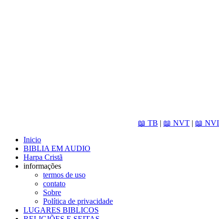
📖 TB
|
📖 NVT
|
📖 NVI
Inicio
BIBLIA EM AUDIO
Harpa Cristã
informações
termos de uso
contato
Sobre
Política de privacidade
LUGARES BIBLICOS
RELIGIÕES E SEITAS