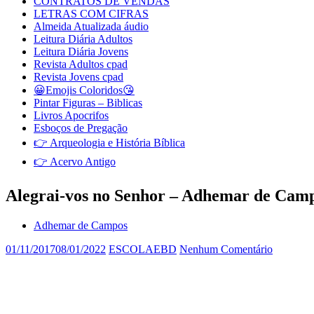
CONTRATOS DE VENDAS
LETRAS COM CIFRAS
Almeida Atualizada áudio
Leitura Diária Adultos
Leitura Diária Jovens
Revista Adultos cpad
Revista Jovens cpad
😀Emojis Coloridos😘
Pintar Figuras – Biblicas
Livros Apocrifos
Esboços de Pregação
👉 Arqueologia e História Bíblica
👉 Acervo Antigo
Alegrai-vos no Senhor – Adhemar de Cam
Adhemar de Campos
01/11/2017
08/01/2022
ESCOLAEBD
Nenhum Comentário