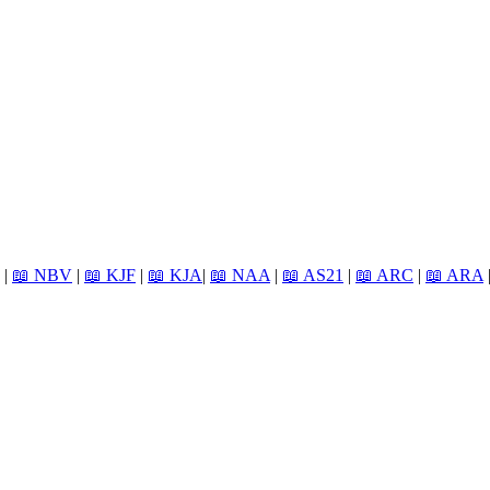
|
📖 NBV
|
📖 KJF
|
📖 KJA
|
📖 NAA
|
📖 AS21
|
📖 ARC
|
📖 ARA