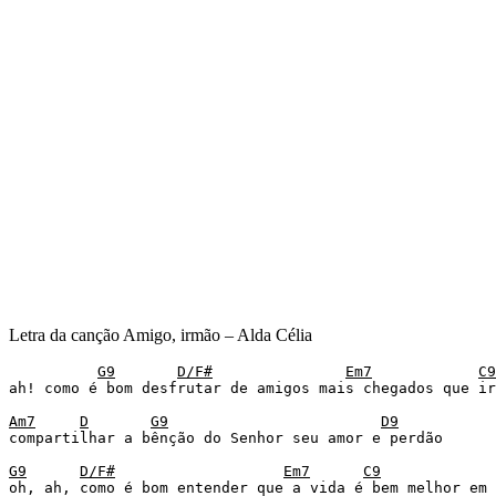
Letra da canção Amigo, irmão – Alda Célia
G9
D/F#
Em7
C9
ah! como é bom desfrutar de amigos mais chegados que ir
Am7
D
G9
D9
compartilhar a bênção do Senhor seu amor e perdão 

G9
D/F#
Em7
C9
oh, ah, como é bom entender que a vida é bem melhor em 