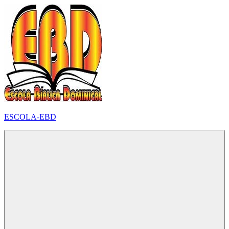
Pular
para
o
conteúdo
ESCOLA-EBD