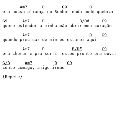
Am7
D
G9
D
e a nossa aliança no Senhor nada pode quebrar 

G9
Am7
D
B/D#
C9
quero estender a minha mão abrir meu coração 

	Am7 	                   
D
G9
quando precisar de mim eu estarei aqui 

	Am7	D           
B/D#
C9
pra chorar e pra sorrir estou pronto pra ouvir 

G/B
Am7
D
G9
conte comigo, amigo irmão 

{Repete}