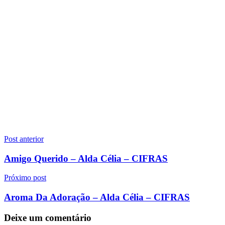
Navegação
Post anterior
de
Amigo Querido – Alda Célia – CIFRAS
Post
Próximo post
Aroma Da Adoração – Alda Célia – CIFRAS
Deixe um comentário