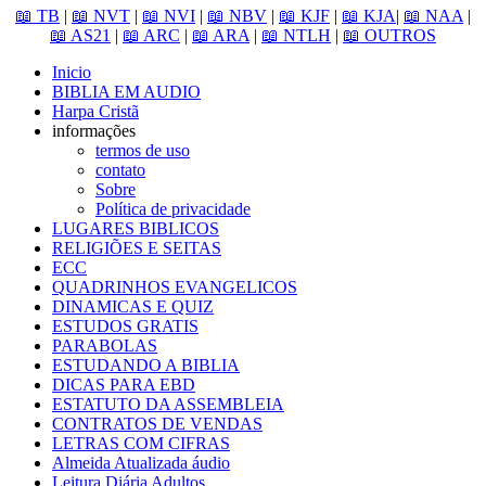
📖 TB
|
📖 NVT
|
📖 NVI
|
📖 NBV
|
📖 KJF
|
📖 KJA
|
📖 NAA
|
📖 AS21
|
📖 ARC
|
📖 ARA
|
📖 NTLH
|
📖 OUTROS
Inicio
BIBLIA EM AUDIO
Harpa Cristã
informações
termos de uso
contato
Sobre
Política de privacidade
LUGARES BIBLICOS
RELIGIÕES E SEITAS
ECC
QUADRINHOS EVANGELICOS
DINAMICAS E QUIZ
ESTUDOS GRATIS
PARABOLAS
ESTUDANDO A BIBLIA
DICAS PARA EBD
ESTATUTO DA ASSEMBLEIA
CONTRATOS DE VENDAS
LETRAS COM CIFRAS
Almeida Atualizada áudio
Leitura Diária Adultos