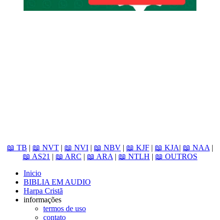
📖 TB
|
📖 NVT
|
📖 NVI
|
📖 NBV
|
📖 KJF
|
📖 KJA
|
📖 NAA
|
📖 AS21
|
📖 ARC
|
📖 ARA
|
📖 NTLH
|
📖 OUTROS
Inicio
BIBLIA EM AUDIO
Harpa Cristã
informações
termos de uso
contato