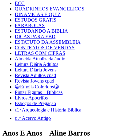
ECC
QUADRINHOS EVANGELICOS
DINAMICAS E QUIZ
ESTUDOS GRATIS
PARABOLAS
ESTUDANDO A BIBLIA
DICAS PARA EBD
ESTATUTO DA ASSEMBLEIA
CONTRATOS DE VENDAS
LETRAS COM CIFRAS
Almeida Atualizada áudio
Leitura Diária Adultos
Leitura Diária Jovens
Revista Adultos cpad
Revista Jovens cpad
😀Emojis Coloridos😘
Pintar Figuras – Biblicas
Livros Apocrifos
Esboços de Pregação
👉 Arqueologia e História Bíblica
👉 Acervo Antigo
Anos E Anos – Aline Barros