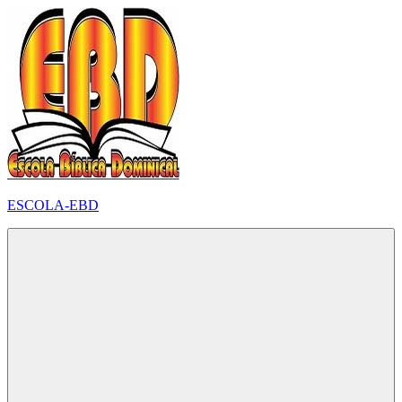
Pular
para
o
conteúdo
ESCOLA-EBD