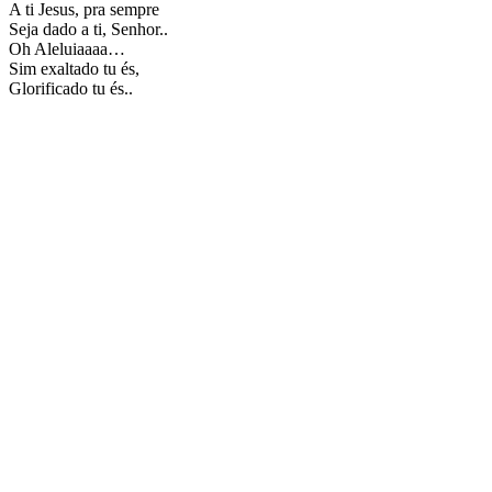
A ti Jesus, pra sempre
Seja dado a ti, Senhor..
Oh Aleluiaaaa…
Sim exaltado tu és,
Glorificado tu és..