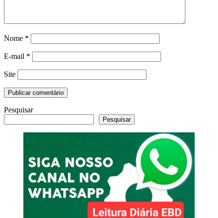
Nome
*
E-mail
*
Site
Pesquisar
Pesquisar