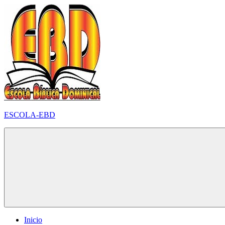
Pular
para
o
conteúdo
ESCOLA-EBD
Inicio