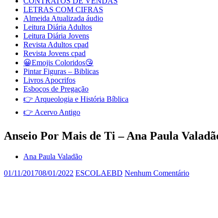
CONTRATOS DE VENDAS
LETRAS COM CIFRAS
Almeida Atualizada áudio
Leitura Diária Adultos
Leitura Diária Jovens
Revista Adultos cpad
Revista Jovens cpad
😀Emojis Coloridos😘
Pintar Figuras – Biblicas
Livros Apocrifos
Esboços de Pregação
👉 Arqueologia e História Bíblica
👉 Acervo Antigo
Anseio Por Mais de Ti – Ana Paula Valadã
Ana Paula Valadão
01/11/2017
08/01/2022
ESCOLAEBD
Nenhum Comentário