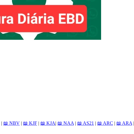
|
📖 NBV
|
📖 KJF
|
📖 KJA
|
📖 NAA
|
📖 AS21
|
📖 ARC
|
📖 ARA