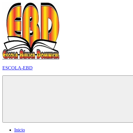
Pular
para
o
conteúdo
ESCOLA-EBD
Inicio