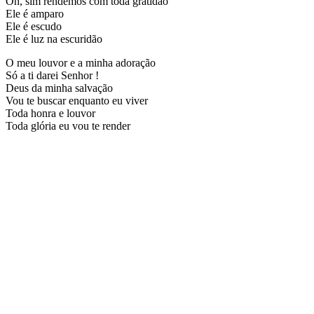
Oh, sim rendemos com toda gratidão
Ele é amparo
Ele é escudo
Ele é luz na escuridão
O meu louvor e a minha adoração
Só a ti darei Senhor !
Deus da minha salvação
Vou te buscar enquanto eu viver
Toda honra e louvor
Toda glória eu vou te render