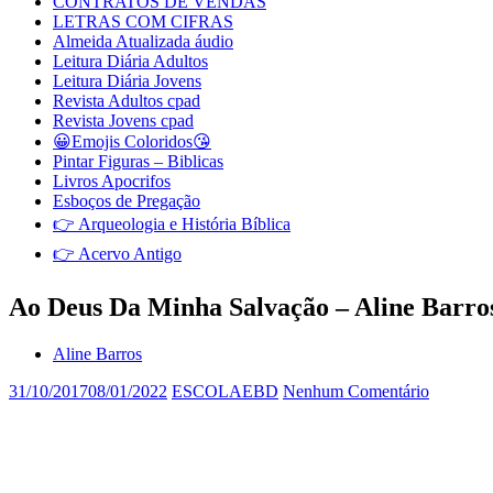
CONTRATOS DE VENDAS
LETRAS COM CIFRAS
Almeida Atualizada áudio
Leitura Diária Adultos
Leitura Diária Jovens
Revista Adultos cpad
Revista Jovens cpad
😀Emojis Coloridos😘
Pintar Figuras – Biblicas
Livros Apocrifos
Esboços de Pregação
👉 Arqueologia e História Bíblica
👉 Acervo Antigo
Ao Deus Da Minha Salvação – Aline Barro
Aline Barros
31/10/2017
08/01/2022
ESCOLAEBD
Nenhum Comentário