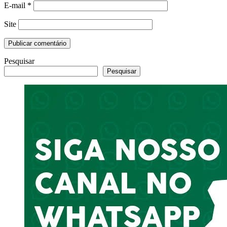
E-mail
*
Site
Pesquisar
Pesquisar