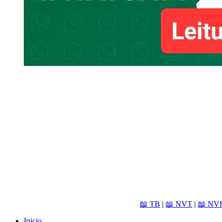
📖 TB
|
📖 NVT
|
📖 NVI
Inicio