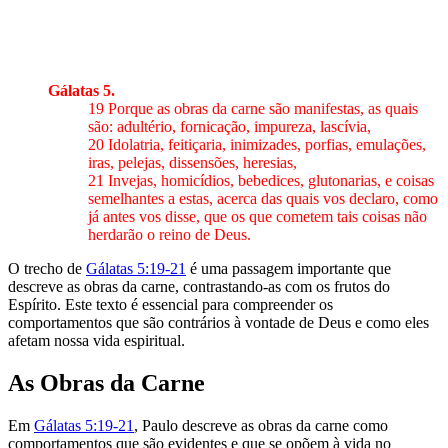
Gálatas 5
.
19 Porque as obras da carne são manifestas, as quais
são: adultério, fornicação, impureza, lascívia,
20 Idolatria, feitiçaria, inimizades, porfias, emulações,
iras, pelejas, dissensões, heresias,
21 Invejas, homicídios, bebedices, glutonarias, e coisas
semelhantes a estas, acerca das quais vos declaro, como
já antes vos disse, que os que cometem tais coisas não
herdarão o reino de Deus.
O trecho de
Gálatas 5:19-21
é uma passagem importante que
descreve as obras da carne, contrastando-as com os frutos do
Espírito. Este texto é essencial para compreender os
comportamentos que são contrários à vontade de Deus e como eles
afetam nossa vida espiritual.
As Obras da Carne
Em
Gálatas 5:19-21
, Paulo descreve as obras da carne como
comportamentos que são evidentes e que se opõem à vida no