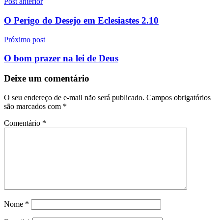
Navegação
Post anterior
de
O Perigo do Desejo em Eclesiastes 2.10
Post
Próximo post
O bom prazer na lei de Deus
Deixe um comentário
O seu endereço de e-mail não será publicado.
Campos obrigatórios
são marcados com
*
Comentário
*
Nome
*