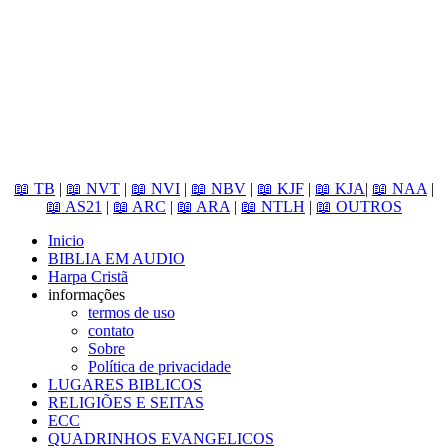
📖 TB
|
📖 NVT
|
📖 NVI
|
📖 NBV
|
📖 KJF
|
📖 KJA
|
📖 NAA
|
📖 AS21
|
📖 ARC
|
📖 ARA
|
📖 NTLH
|
📖 OUTROS
Inicio
BIBLIA EM AUDIO
Harpa Cristã
informações
termos de uso
contato
Sobre
Política de privacidade
LUGARES BIBLICOS
RELIGIÕES E SEITAS
ECC
QUADRINHOS EVANGELICOS