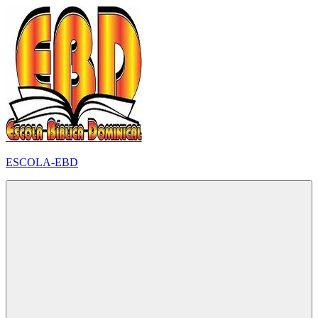
Pular
para
o
conteúdo
ESCOLA-EBD