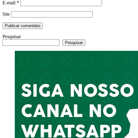
E-mail
*
Site
Pesquisar
Pesquisar