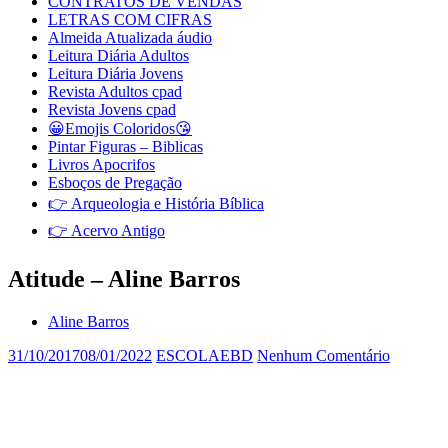
CONTRATOS DE VENDAS
LETRAS COM CIFRAS
Almeida Atualizada áudio
Leitura Diária Adultos
Leitura Diária Jovens
Revista Adultos cpad
Revista Jovens cpad
😀Emojis Coloridos😘
Pintar Figuras – Biblicas
Livros Apocrifos
Esboços de Pregação
👉 Arqueologia e História Bíblica
👉 Acervo Antigo
Atitude – Aline Barros
Aline Barros
31/10/2017
08/01/2022
ESCOLAEBD
Nenhum Comentário