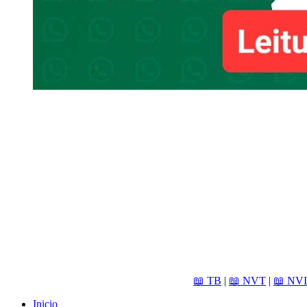
📖 TB
|
📖 NVT
|
📖 NVI
Inicio