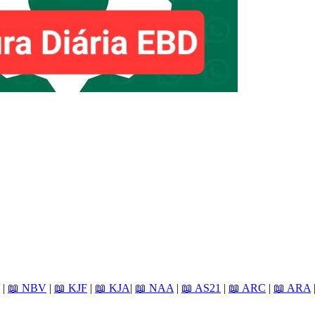
|
📖 NBV
|
📖 KJF
|
📖 KJA
|
📖 NAA
|
📖 AS21
|
📖 ARC
|
📖 ARA