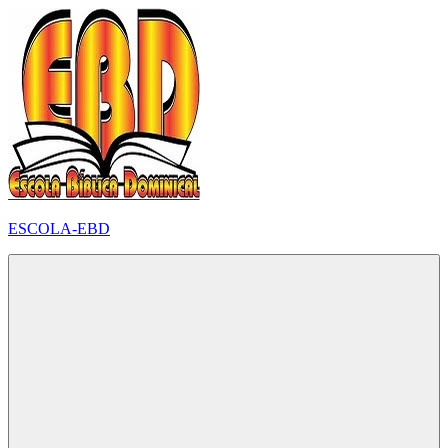
Pular
para
o
conteúdo
ESCOLA-EBD