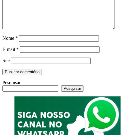
Nome
*
E-mail
*
Site
Pesquisar
Pesquisar