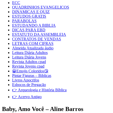
ECC
QUADRINHOS EVANGELICOS
DINAMICAS E QUIZ
ESTUDOS GRATIS
PARABOLAS
ESTUDANDO A BIBLIA
DICAS PARA EBD
ESTATUTO DA ASSEMBLEIA
CONTRATOS DE VENDAS
LETRAS COM CIFRAS
Almeida Atualizada áudio
Leitura Diária Adultos
Leitura Diária Jovens
Revista Adultos cpad
Revista Jovens cpad
😀Emojis Coloridos😘
Pintar Figuras – Biblicas
Livros Apocrifos
Esboços de Pregação
👉 Arqueologia e História Bíblica
👉 Acervo Antigo
Baby, Amo Você – Aline Barros