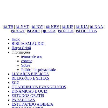
📖 TB
|
📖 NVT
|
📖 NVI
|
📖 NBV
|
📖 KJF
|
📖 KJA
|
📖 NAA
|
📖 AS21
|
📖 ARC
|
📖 ARA
|
📖 NTLH
|
📖 OUTROS
Inicio
BIBLIA EM AUDIO
Harpa Cristã
informações
termos de uso
contato
Sobre
Política de privacidade
LUGARES BIBLICOS
RELIGIÕES E SEITAS
ECC
QUADRINHOS EVANGELICOS
DINAMICAS E QUIZ
ESTUDOS GRATIS
PARABOLAS
ESTUDANDO A BIBLIA