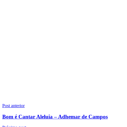
Navegação
Post anterior
de
Bom é Cantar Aleluia – Adhemar de Campos
Post