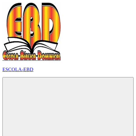
Pular
para
o
conteúdo
ESCOLA-EBD