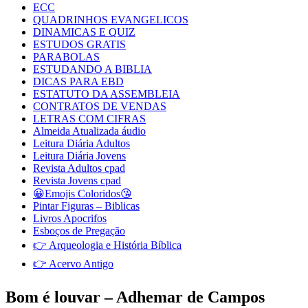
ECC
QUADRINHOS EVANGELICOS
DINAMICAS E QUIZ
ESTUDOS GRATIS
PARABOLAS
ESTUDANDO A BIBLIA
DICAS PARA EBD
ESTATUTO DA ASSEMBLEIA
CONTRATOS DE VENDAS
LETRAS COM CIFRAS
Almeida Atualizada áudio
Leitura Diária Adultos
Leitura Diária Jovens
Revista Adultos cpad
Revista Jovens cpad
😀Emojis Coloridos😘
Pintar Figuras – Biblicas
Livros Apocrifos
Esboços de Pregação
👉 Arqueologia e História Bíblica
👉 Acervo Antigo
Bom é louvar – Adhemar de Campos