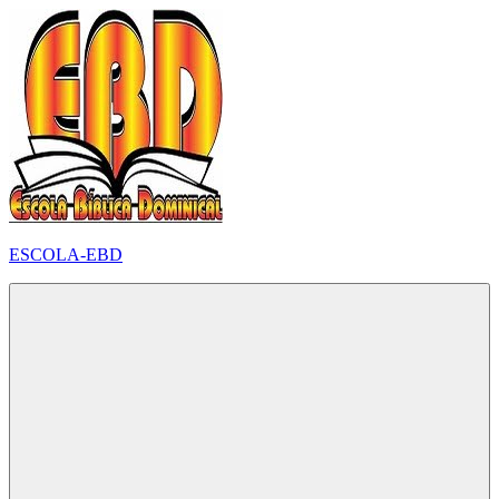
Pular
para
o
conteúdo
ESCOLA-EBD