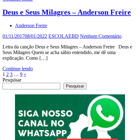
Deus e Seus Milagres – Anderson Freire
Anderson Freire
01/11/2017
08/01/2022
ESCOLAEBD
Nenhum Comentário
Letra da canção Deus e Seus Milagres – Anderson Freire Deus e
Seus Milagres Quem se acha sábio entendido, me dê uma
explicação. Como […]
Continue lendo
Paginação
Post
1
2
3
…
9
»
seguinte
Pesquisar
de
Pesquisar
posts