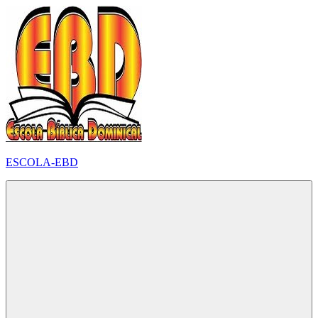
Pular
para
o
conteúdo
ESCOLA-EBD