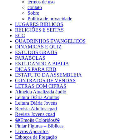
termos de uso
contato
Sobre
Política de privacidade
LUGARES BIBLICOS
RELIGIÕES E SEITAS
ECC
QUADRINHOS EVANGELICOS
DINAMICAS E QUIZ
ESTUDOS GRATIS
PARABOLAS
ESTUDANDO A BIBLIA
DICAS PARA EBD
ESTATUTO DA ASSEMBLEIA
CONTRATOS DE VENDAS
LETRAS COM CIFRAS
Almeida Atualizada áudio
Leitura Diária Adultos
Leitura Diária Jovens
Revista Adultos cpad
Revista Jovens cpad
😀Emojis Coloridos😘
Pintar Figuras – Biblicas
Livros Apocrifos
Esboços de Pregação