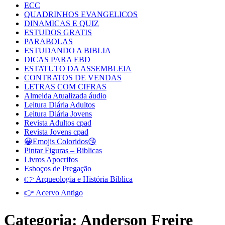
ECC
QUADRINHOS EVANGELICOS
DINAMICAS E QUIZ
ESTUDOS GRATIS
PARABOLAS
ESTUDANDO A BIBLIA
DICAS PARA EBD
ESTATUTO DA ASSEMBLEIA
CONTRATOS DE VENDAS
LETRAS COM CIFRAS
Almeida Atualizada áudio
Leitura Diária Adultos
Leitura Diária Jovens
Revista Adultos cpad
Revista Jovens cpad
😀Emojis Coloridos😘
Pintar Figuras – Biblicas
Livros Apocrifos
Esboços de Pregação
👉 Arqueologia e História Bíblica
👉 Acervo Antigo
Categoria:
Anderson Freire