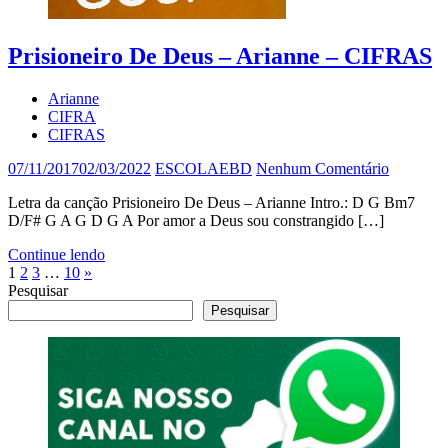
Prisioneiro De Deus – Arianne – CIFRAS
Arianne
CIFRA
CIFRAS
07/11/2017
02/03/2022
ESCOLAEBD
Nenhum Comentário
Letra da canção Prisioneiro De Deus – Arianne Intro.: D G Bm7
D/F# G A G D G A Por amor a Deus sou constrangido […]
Continue lendo
Paginação
Post
1
2
3
…
10
»
seguinte
Pesquisar
de
Pesquisar
posts