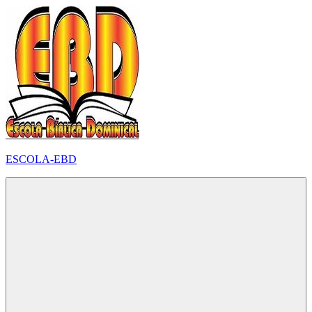
Pular
para
o
conteúdo
ESCOLA-EBD