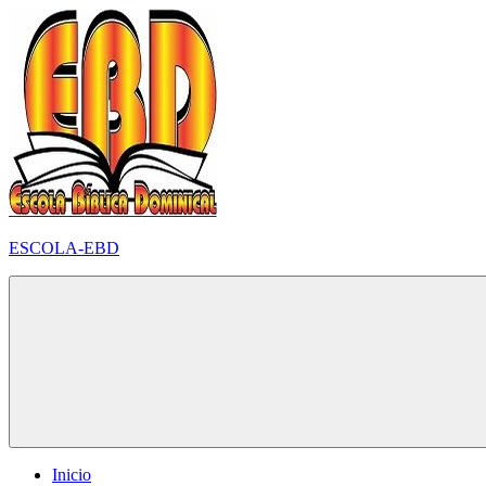
Pular
para
o
conteúdo
ESCOLA-EBD
Inicio