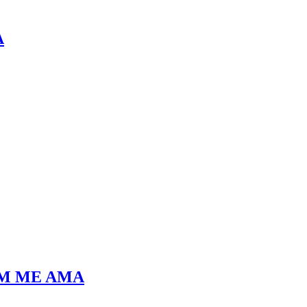
A
M ME AMA