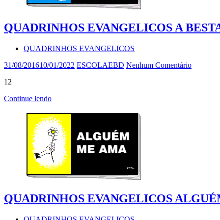
QUADRINHOS EVANGELICOS A BEST
QUADRINHOS EVANGELICOS
31/08/2016
10/01/2022
ESCOLAEBD
Nenhum Comentário
12
Continue lendo
QUADRINHOS EVANGELICOS ALGUÉ
QUADRINHOS EVANGELICOS