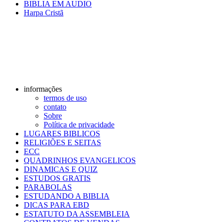
BIBLIA EM AUDIO
Harpa Cristã
informações
termos de uso
contato
Sobre
Política de privacidade
LUGARES BIBLICOS
RELIGIÕES E SEITAS
ECC
QUADRINHOS EVANGELICOS
DINAMICAS E QUIZ
ESTUDOS GRATIS
PARABOLAS
ESTUDANDO A BIBLIA
DICAS PARA EBD
ESTATUTO DA ASSEMBLEIA