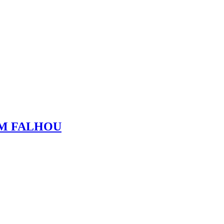
M FALHOU