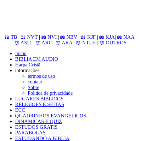
📖 TB
|
📖 NVT
|
📖 NVI
|
📖 NBV
|
📖 KJF
|
📖 KJA
|
📖 NAA
|
📖 AS21
|
📖 ARC
|
📖 ARA
|
📖 NTLH
|
📖 OUTROS
Inicio
BIBLIA EM AUDIO
Harpa Cristã
informações
termos de uso
contato
Sobre
Política de privacidade
LUGARES BIBLICOS
RELIGIÕES E SEITAS
ECC
QUADRINHOS EVANGELICOS
DINAMICAS E QUIZ
ESTUDOS GRATIS
PARABOLAS
ESTUDANDO A BIBLIA