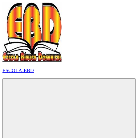
Pular
para
o
conteúdo
ESCOLA-EBD