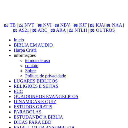
📖 TB
|
📖 NVT
|
📖 NVI
|
📖 NBV
|
📖 KJF
|
📖 KJA
|
📖 NAA
|
📖 AS21
|
📖 ARC
|
📖 ARA
|
📖 NTLH
|
📖 OUTROS
Inicio
BIBLIA EM AUDIO
Harpa Cristã
informações
termos de uso
contato
Sobre
Política de privacidade
LUGARES BIBLICOS
RELIGIÕES E SEITAS
ECC
QUADRINHOS EVANGELICOS
DINAMICAS E QUIZ
ESTUDOS GRATIS
PARABOLAS
ESTUDANDO A BIBLIA
DICAS PARA EBD
ESTATUTO DA ASSEMBLEIA