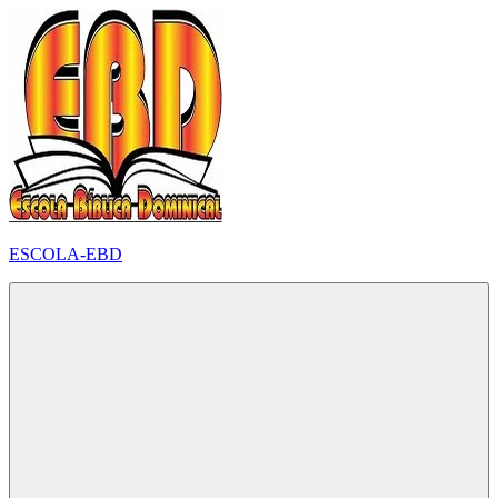
Pular
para
o
conteúdo
ESCOLA-EBD