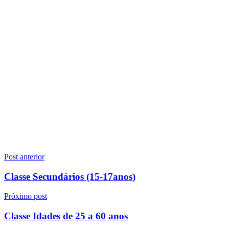
Navegação
Post anterior
de
Classe Secundários (15-17anos)
Post
Próximo post
Classe Idades de 25 a 60 anos