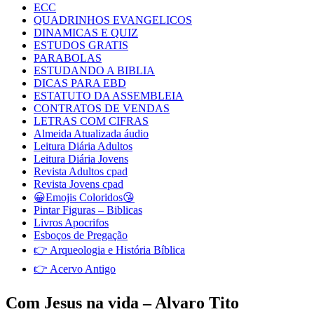
ECC
QUADRINHOS EVANGELICOS
DINAMICAS E QUIZ
ESTUDOS GRATIS
PARABOLAS
ESTUDANDO A BIBLIA
DICAS PARA EBD
ESTATUTO DA ASSEMBLEIA
CONTRATOS DE VENDAS
LETRAS COM CIFRAS
Almeida Atualizada áudio
Leitura Diária Adultos
Leitura Diária Jovens
Revista Adultos cpad
Revista Jovens cpad
😀Emojis Coloridos😘
Pintar Figuras – Biblicas
Livros Apocrifos
Esboços de Pregação
👉 Arqueologia e História Bíblica
👉 Acervo Antigo
Com Jesus na vida – Alvaro Tito