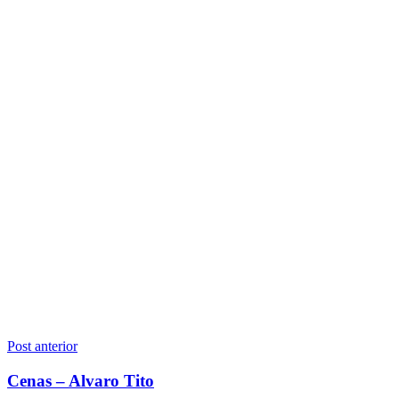
Navegação
Post anterior
de
Cenas – Alvaro Tito
Post