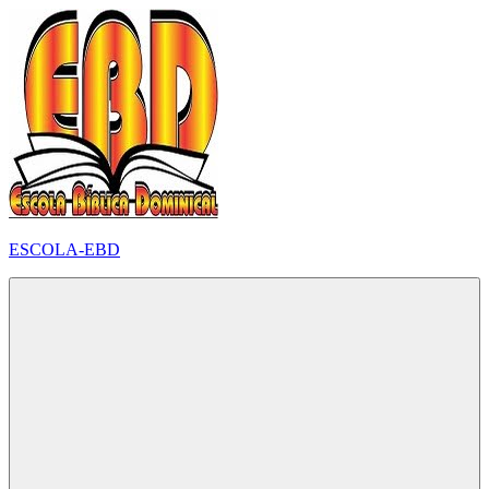
Pular
para
o
conteúdo
ESCOLA-EBD