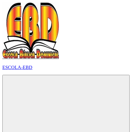
Pular
para
o
conteúdo
ESCOLA-EBD