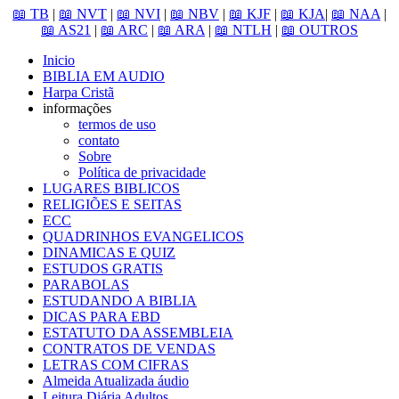
📖 TB
|
📖 NVT
|
📖 NVI
|
📖 NBV
|
📖 KJF
|
📖 KJA
|
📖 NAA
|
📖 AS21
|
📖 ARC
|
📖 ARA
|
📖 NTLH
|
📖 OUTROS
Inicio
BIBLIA EM AUDIO
Harpa Cristã
informações
termos de uso
contato
Sobre
Política de privacidade
LUGARES BIBLICOS
RELIGIÕES E SEITAS
ECC
QUADRINHOS EVANGELICOS
DINAMICAS E QUIZ
ESTUDOS GRATIS
PARABOLAS
ESTUDANDO A BIBLIA
DICAS PARA EBD
ESTATUTO DA ASSEMBLEIA
CONTRATOS DE VENDAS
LETRAS COM CIFRAS
Almeida Atualizada áudio
Leitura Diária Adultos