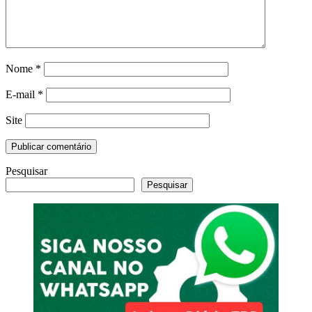
Nome
*
E-mail
*
Site
Pesquisar
Pesquisar