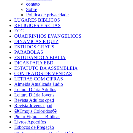
contato
Sobre
Política de privacidade
LUGARES BIBLICOS
RELIGIÕES E SEITAS
ECC
QUADRINHOS EVANGELICOS
DINAMICAS E QUIZ
ESTUDOS GRATIS
PARABOLAS
ESTUDANDO A BIBLIA
DICAS PARA EBD
ESTATUTO DA ASSEMBLEIA
CONTRATOS DE VENDAS
LETRAS COM CIFRAS
Almeida Atualizada áudio
Leitura Diária Adultos
Leitura Diária Jovens
Revista Adultos cpad
Revista Jovens cpad
😀Emojis Coloridos😘
Pintar Figuras – Biblicas
Livros Apocrifos
Esboços de Pregação