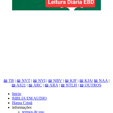
📖 TB
|
📖 NVT
|
📖 NVI
|
📖 NBV
|
📖 KJF
|
📖 KJA
|
📖 NAA
|
📖 AS21
|
📖 ARC
|
📖 ARA
|
📖 NTLH
|
📖 OUTROS
Inicio
BIBLIA EM AUDIO
Harpa Cristã
informações
termos de uso