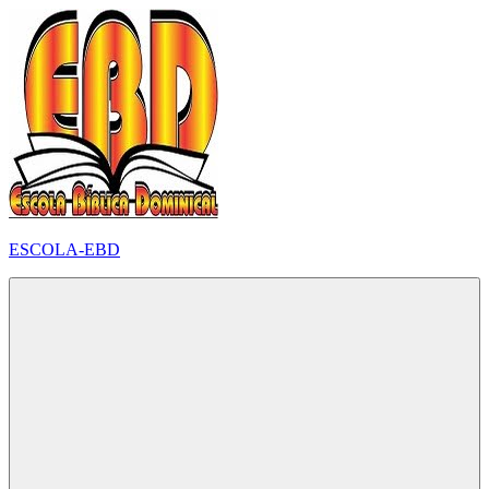
Pular
para
o
conteúdo
ESCOLA-EBD