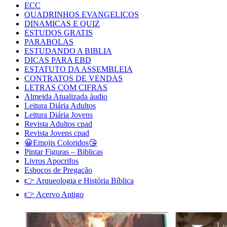
ECC
QUADRINHOS EVANGELICOS
DINAMICAS E QUIZ
ESTUDOS GRATIS
PARABOLAS
ESTUDANDO A BIBLIA
DICAS PARA EBD
ESTATUTO DA ASSEMBLEIA
CONTRATOS DE VENDAS
LETRAS COM CIFRAS
Almeida Atualizada áudio
Leitura Diária Adultos
Leitura Diária Jovens
Revista Adultos cpad
Revista Jovens cpad
😀Emojis Coloridos😘
Pintar Figuras – Biblicas
Livros Apocrifos
Esboços de Pregação
👉 Arqueologia e História Bíblica
👉 Acervo Antigo