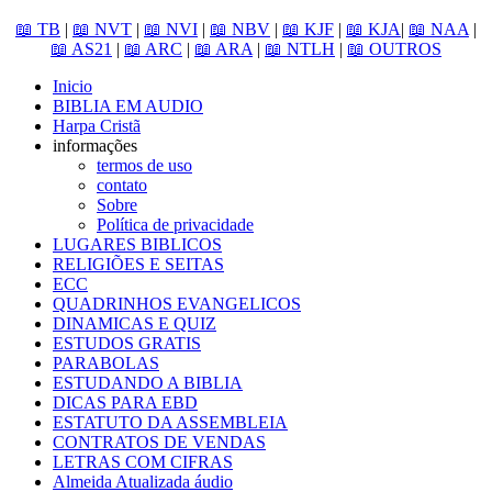
📖 TB
|
📖 NVT
|
📖 NVI
|
📖 NBV
|
📖 KJF
|
📖 KJA
|
📖 NAA
|
📖 AS21
|
📖 ARC
|
📖 ARA
|
📖 NTLH
|
📖 OUTROS
Inicio
BIBLIA EM AUDIO
Harpa Cristã
informações
termos de uso
contato
Sobre
Política de privacidade
LUGARES BIBLICOS
RELIGIÕES E SEITAS
ECC
QUADRINHOS EVANGELICOS
DINAMICAS E QUIZ
ESTUDOS GRATIS
PARABOLAS
ESTUDANDO A BIBLIA
DICAS PARA EBD
ESTATUTO DA ASSEMBLEIA
CONTRATOS DE VENDAS
LETRAS COM CIFRAS
Almeida Atualizada áudio