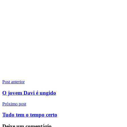
Navegação
Post anterior
de
O jovem Davi é ungido
Post
Próximo post
Tudo tem o tempo certo
Deixe um comentário