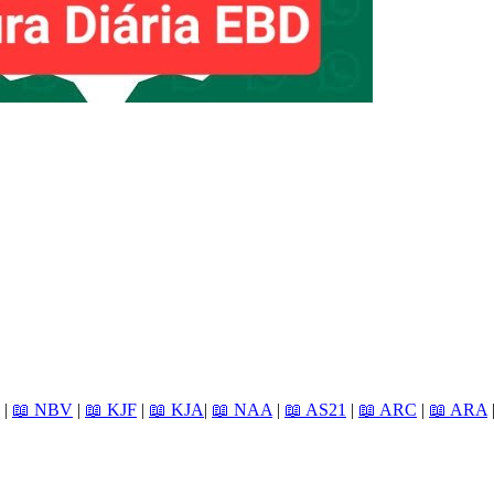
|
📖 NBV
|
📖 KJF
|
📖 KJA
|
📖 NAA
|
📖 AS21
|
📖 ARC
|
📖 ARA