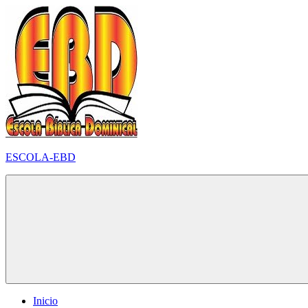
Pular
para
o
conteúdo
ESCOLA-EBD
Inicio