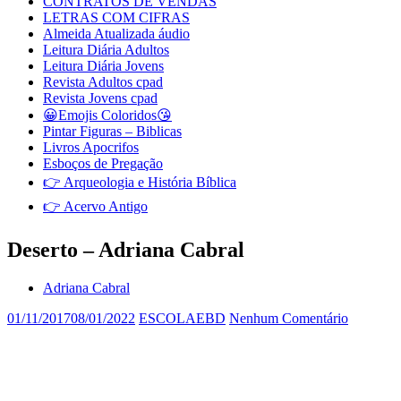
CONTRATOS DE VENDAS
LETRAS COM CIFRAS
Almeida Atualizada áudio
Leitura Diária Adultos
Leitura Diária Jovens
Revista Adultos cpad
Revista Jovens cpad
😀Emojis Coloridos😘
Pintar Figuras – Biblicas
Livros Apocrifos
Esboços de Pregação
👉 Arqueologia e História Bíblica
👉 Acervo Antigo
Deserto – Adriana Cabral
Adriana Cabral
01/11/2017
08/01/2022
ESCOLAEBD
Nenhum Comentário