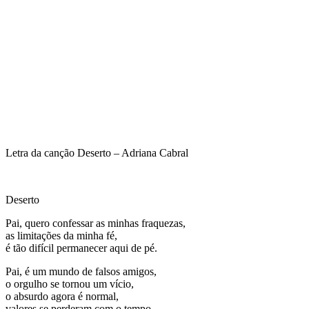
Letra da canção Deserto – Adriana Cabral
Deserto
Pai, quero confessar as minhas fraquezas,
as limitações da minha fé,
é tão difícil permanecer aqui de pé.
Pai, é um mundo de falsos amigos,
o orgulho se tornou um vício,
o absurdo agora é normal,
valores se perderam com o tempo.