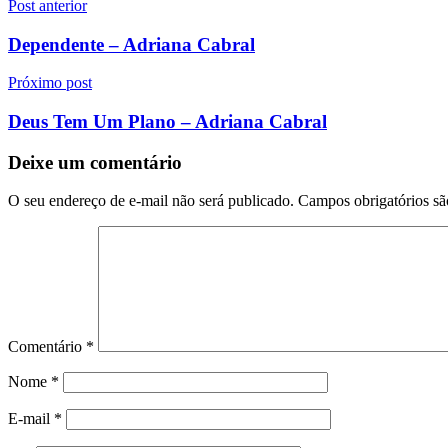
Navegação
Post anterior
de
Dependente – Adriana Cabral
Post
Próximo post
Deus Tem Um Plano – Adriana Cabral
Deixe um comentário
O seu endereço de e-mail não será publicado.
Campos obrigatórios s
Comentário
*
Nome
*
E-mail
*