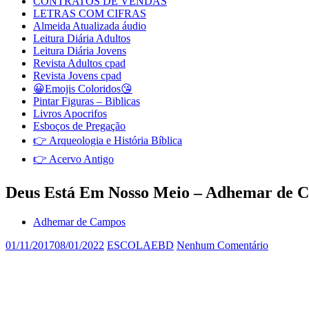
CONTRATOS DE VENDAS
LETRAS COM CIFRAS
Almeida Atualizada áudio
Leitura Diária Adultos
Leitura Diária Jovens
Revista Adultos cpad
Revista Jovens cpad
😀Emojis Coloridos😘
Pintar Figuras – Biblicas
Livros Apocrifos
Esboços de Pregação
👉 Arqueologia e História Bíblica
👉 Acervo Antigo
Deus Está Em Nosso Meio – Adhemar de 
Adhemar de Campos
01/11/2017
08/01/2022
ESCOLAEBD
Nenhum Comentário