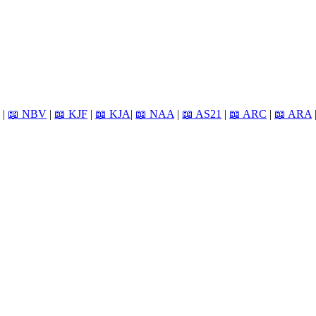
|
📖 NBV
|
📖 KJF
|
📖 KJA
|
📖 NAA
|
📖 AS21
|
📖 ARC
|
📖 ARA