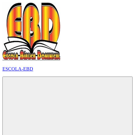
Pular
para
o
conteúdo
ESCOLA-EBD