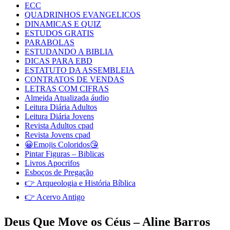
ECC
QUADRINHOS EVANGELICOS
DINAMICAS E QUIZ
ESTUDOS GRATIS
PARABOLAS
ESTUDANDO A BIBLIA
DICAS PARA EBD
ESTATUTO DA ASSEMBLEIA
CONTRATOS DE VENDAS
LETRAS COM CIFRAS
Almeida Atualizada áudio
Leitura Diária Adultos
Leitura Diária Jovens
Revista Adultos cpad
Revista Jovens cpad
😀Emojis Coloridos😘
Pintar Figuras – Biblicas
Livros Apocrifos
Esboços de Pregação
👉 Arqueologia e História Bíblica
👉 Acervo Antigo
Deus Que Move os Céus – Aline Barros