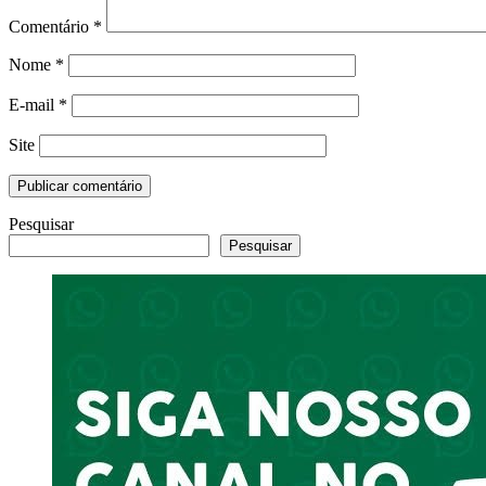
Comentário
*
Nome
*
E-mail
*
Site
Pesquisar
Pesquisar