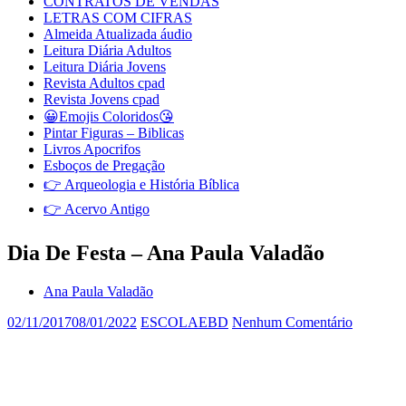
CONTRATOS DE VENDAS
LETRAS COM CIFRAS
Almeida Atualizada áudio
Leitura Diária Adultos
Leitura Diária Jovens
Revista Adultos cpad
Revista Jovens cpad
😀Emojis Coloridos😘
Pintar Figuras – Biblicas
Livros Apocrifos
Esboços de Pregação
👉 Arqueologia e História Bíblica
👉 Acervo Antigo
Dia De Festa – Ana Paula Valadão
Ana Paula Valadão
02/11/2017
08/01/2022
ESCOLAEBD
Nenhum Comentário