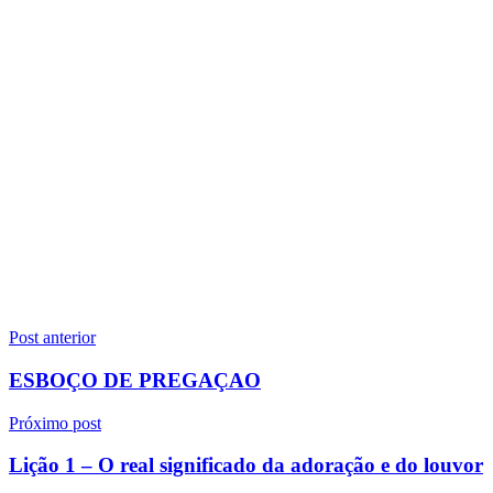
Navegação
Post anterior
de
ESBOÇO DE PREGAÇAO
Post
Próximo post
Lição 1 – O real significado da adoração e do louvor