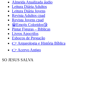
Almeida Atualizada áudio
Leitura Diária Adultos
Leitura Diária Jovens
Revista Adultos cpad
Revista Jovens cpad
😀Emojis Coloridos😘
Pintar Figuras – Biblicas
Livros Apocrifos
Esboços de Pregação
👉 Arqueologia e História Bíblica
👉 Acervo Antigo
SO JESUS SALVA