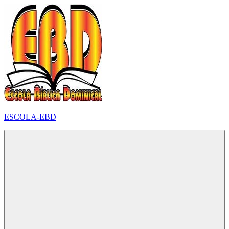
Pular
para
o
conteúdo
ESCOLA-EBD