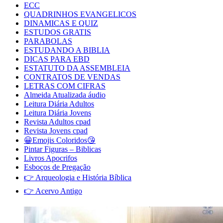
ECC
QUADRINHOS EVANGELICOS
DINAMICAS E QUIZ
ESTUDOS GRATIS
PARABOLAS
ESTUDANDO A BIBLIA
DICAS PARA EBD
ESTATUTO DA ASSEMBLEIA
CONTRATOS DE VENDAS
LETRAS COM CIFRAS
Almeida Atualizada áudio
Leitura Diária Adultos
Leitura Diária Jovens
Revista Adultos cpad
Revista Jovens cpad
😀Emojis Coloridos😘
Pintar Figuras – Biblicas
Livros Apocrifos
Esboços de Pregação
👉 Arqueologia e História Bíblica
👉 Acervo Antigo