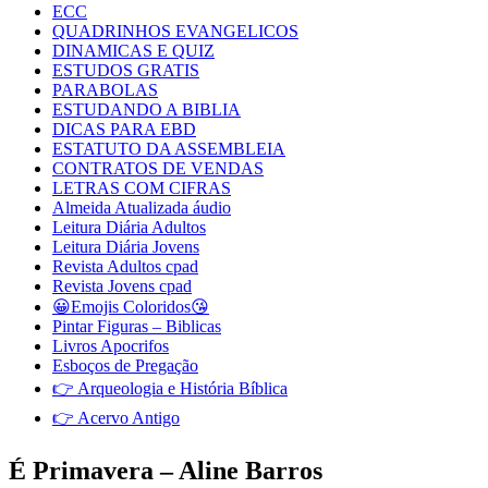
ECC
QUADRINHOS EVANGELICOS
DINAMICAS E QUIZ
ESTUDOS GRATIS
PARABOLAS
ESTUDANDO A BIBLIA
DICAS PARA EBD
ESTATUTO DA ASSEMBLEIA
CONTRATOS DE VENDAS
LETRAS COM CIFRAS
Almeida Atualizada áudio
Leitura Diária Adultos
Leitura Diária Jovens
Revista Adultos cpad
Revista Jovens cpad
😀Emojis Coloridos😘
Pintar Figuras – Biblicas
Livros Apocrifos
Esboços de Pregação
👉 Arqueologia e História Bíblica
👉 Acervo Antigo
É Primavera – Aline Barros