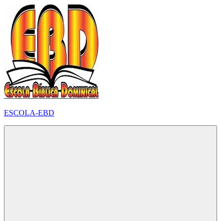
Pular
para
o
conteúdo
ESCOLA-EBD