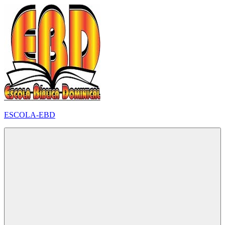
Pular
para
o
conteúdo
ESCOLA-EBD