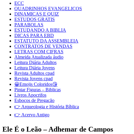
ECC
QUADRINHOS EVANGELICOS
DINAMICAS E QUIZ
ESTUDOS GRATIS
PARABOLAS
ESTUDANDO A BIBLIA
DICAS PARA EBD
ESTATUTO DA ASSEMBLEIA
CONTRATOS DE VENDAS
LETRAS COM CIFRAS
Almeida Atualizada áudio
Leitura Diária Adultos
Leitura Diária Jovens
Revista Adultos cpad
Revista Jovens cpad
😀Emojis Coloridos😘
Pintar Figuras – Biblicas
Livros Apocrifos
Esboços de Pregação
👉 Arqueologia e História Bíblica
👉 Acervo Antigo
Ele É o Leão – Adhemar de Campos