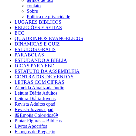
termos de uso
contato
Sobre
Política de privacidade
LUGARES BIBLICOS
RELIGIÕES E SEITAS
ECC
QUADRINHOS EVANGELICOS
DINAMICAS E QUIZ
ESTUDOS GRATIS
PARABOLAS
ESTUDANDO A BIBLIA
DICAS PARA EBD
ESTATUTO DA ASSEMBLEIA
CONTRATOS DE VENDAS
LETRAS COM CIFRAS
Almeida Atualizada áudio
Leitura Diária Adultos
Leitura Diária Jovens
Revista Adultos cpad
Revista Jovens cpad
😀Emojis Coloridos😘
Pintar Figuras – Biblicas
Livros Apocrifos
Esboços de Pregação