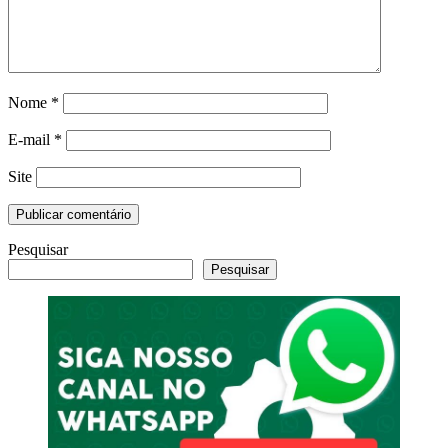
Nome
*
E-mail
*
Site
Pesquisar
Pesquisar