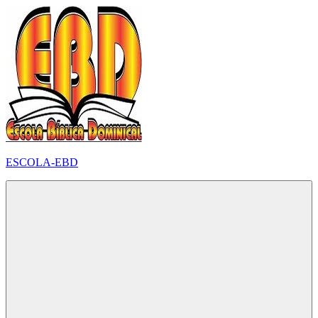
Pular
para
o
conteúdo
ESCOLA-EBD