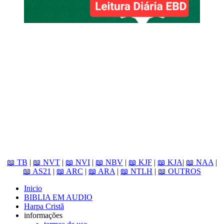
📖 TB
|
📖 NVT
|
📖 NVI
|
📖 NBV
|
📖 KJF
|
📖 KJA
|
📖 NAA
|
📖 AS21
|
📖 ARC
|
📖 ARA
|
📖 NTLH
|
📖 OUTROS
Inicio
BIBLIA EM AUDIO
Harpa Cristã
informações