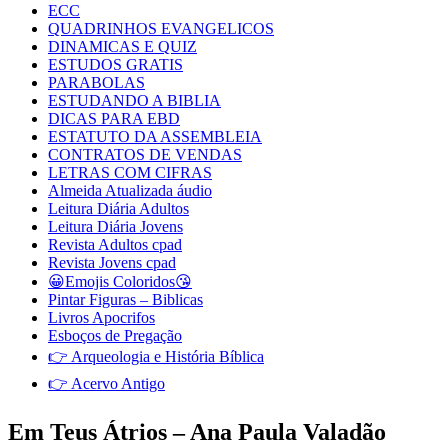
ECC
QUADRINHOS EVANGELICOS
DINAMICAS E QUIZ
ESTUDOS GRATIS
PARABOLAS
ESTUDANDO A BIBLIA
DICAS PARA EBD
ESTATUTO DA ASSEMBLEIA
CONTRATOS DE VENDAS
LETRAS COM CIFRAS
Almeida Atualizada áudio
Leitura Diária Adultos
Leitura Diária Jovens
Revista Adultos cpad
Revista Jovens cpad
😀Emojis Coloridos😘
Pintar Figuras – Biblicas
Livros Apocrifos
Esboços de Pregação
👉 Arqueologia e História Bíblica
👉 Acervo Antigo
Em Teus Átrios – Ana Paula Valadão