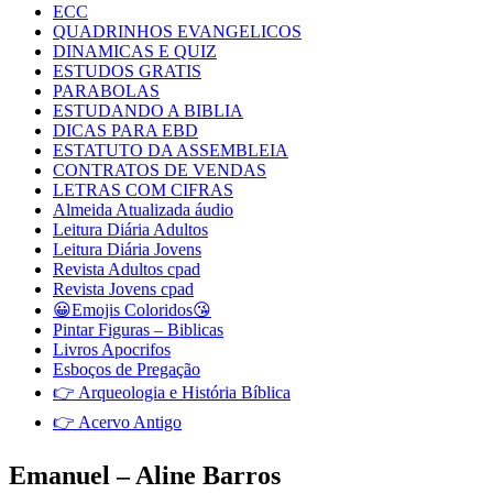
ECC
QUADRINHOS EVANGELICOS
DINAMICAS E QUIZ
ESTUDOS GRATIS
PARABOLAS
ESTUDANDO A BIBLIA
DICAS PARA EBD
ESTATUTO DA ASSEMBLEIA
CONTRATOS DE VENDAS
LETRAS COM CIFRAS
Almeida Atualizada áudio
Leitura Diária Adultos
Leitura Diária Jovens
Revista Adultos cpad
Revista Jovens cpad
😀Emojis Coloridos😘
Pintar Figuras – Biblicas
Livros Apocrifos
Esboços de Pregação
👉 Arqueologia e História Bíblica
👉 Acervo Antigo
Emanuel – Aline Barros