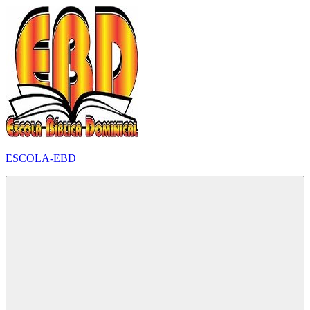
Pular
para
o
conteúdo
ESCOLA-EBD