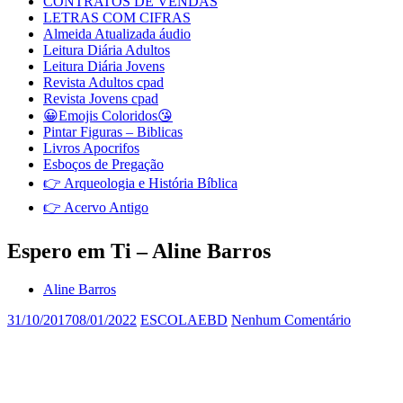
CONTRATOS DE VENDAS
LETRAS COM CIFRAS
Almeida Atualizada áudio
Leitura Diária Adultos
Leitura Diária Jovens
Revista Adultos cpad
Revista Jovens cpad
😀Emojis Coloridos😘
Pintar Figuras – Biblicas
Livros Apocrifos
Esboços de Pregação
👉 Arqueologia e História Bíblica
👉 Acervo Antigo
Espero em Ti – Aline Barros
Aline Barros
31/10/2017
08/01/2022
ESCOLAEBD
Nenhum Comentário