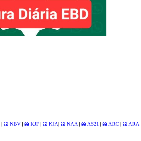
|
📖 NBV
|
📖 KJF
|
📖 KJA
|
📖 NAA
|
📖 AS21
|
📖 ARC
|
📖 ARA