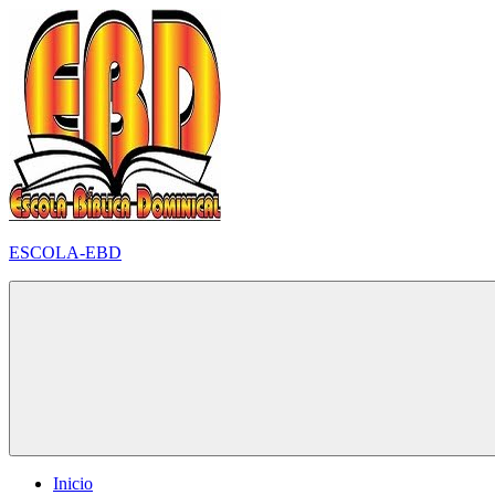
Pular
para
o
conteúdo
ESCOLA-EBD
Inicio