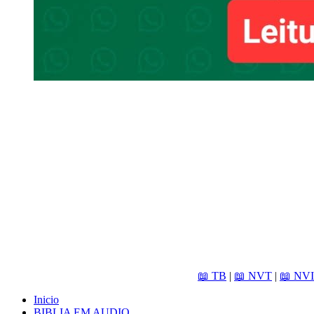
📖 TB
|
📖 NVT
|
📖 NVI
Inicio
BIBLIA EM AUDIO