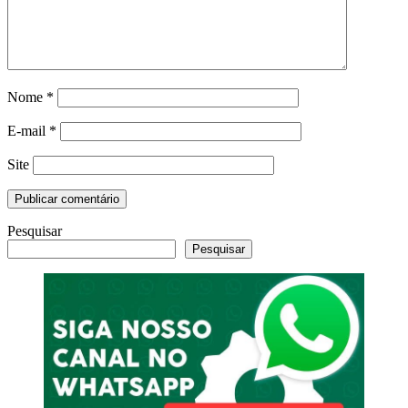
Nome
*
E-mail
*
Site
Pesquisar
Pesquisar