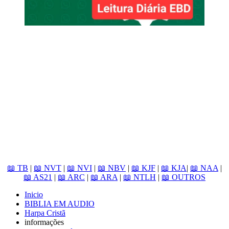
📖 TB
|
📖 NVT
|
📖 NVI
|
📖 NBV
|
📖 KJF
|
📖 KJA
|
📖 NAA
|
📖 AS21
|
📖 ARC
|
📖 ARA
|
📖 NTLH
|
📖 OUTROS
Inicio
BIBLIA EM AUDIO
Harpa Cristã
informações