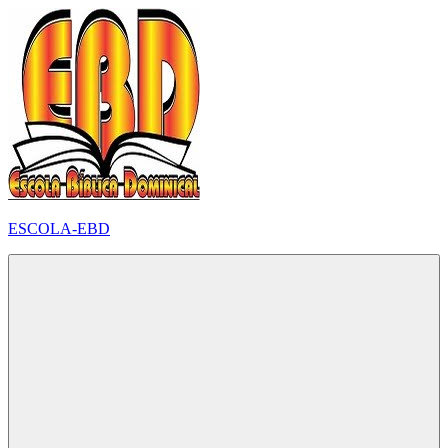
Pular
para
o
conteúdo
ESCOLA-EBD