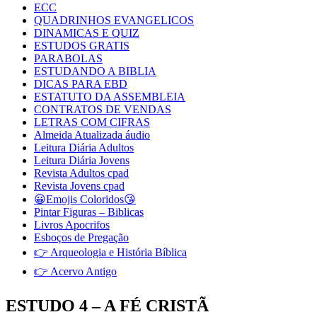
ECC
QUADRINHOS EVANGELICOS
DINAMICAS E QUIZ
ESTUDOS GRATIS
PARABOLAS
ESTUDANDO A BIBLIA
DICAS PARA EBD
ESTATUTO DA ASSEMBLEIA
CONTRATOS DE VENDAS
LETRAS COM CIFRAS
Almeida Atualizada áudio
Leitura Diária Adultos
Leitura Diária Jovens
Revista Adultos cpad
Revista Jovens cpad
😀Emojis Coloridos😘
Pintar Figuras – Biblicas
Livros Apocrifos
Esboços de Pregação
👉 Arqueologia e História Bíblica
👉 Acervo Antigo
ESTUDO 4 – A FÉ CRISTÃ