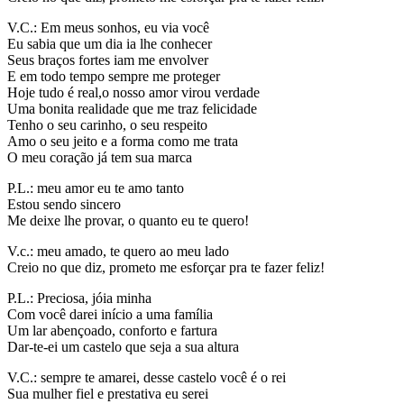
V.C.: Em meus sonhos, eu via você
Eu sabia que um dia ia lhe conhecer
Seus braços fortes iam me envolver
E em todo tempo sempre me proteger
Hoje tudo é real,o nosso amor virou verdade
Uma bonita realidade que me traz felicidade
Tenho o seu carinho, o seu respeito
Amo o seu jeito e a forma como me trata
O meu coração já tem sua marca
P.L.: meu amor eu te amo tanto
Estou sendo sincero
Me deixe lhe provar, o quanto eu te quero!
V.c.: meu amado, te quero ao meu lado
Creio no que diz, prometo me esforçar pra te fazer feliz!
P.L.: Preciosa, jóia minha
Com você darei início a uma família
Um lar abençoado, conforto e fartura
Dar-te-ei um castelo que seja a sua altura
V.C.: sempre te amarei, desse castelo você é o rei
Sua mulher fiel e prestativa eu serei