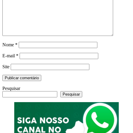
Nome
*
E-mail
*
Site
Pesquisar
Pesquisar