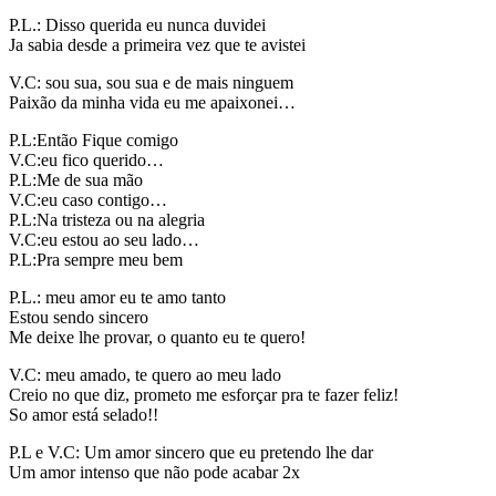
P.L.: Disso querida eu nunca duvidei
Ja sabia desde a primeira vez que te avistei
V.C: sou sua, sou sua e de mais ninguem
Paixão da minha vida eu me apaixonei…
P.L:Então Fique comigo
V.C:eu fico querido…
P.L:Me de sua mão
V.C:eu caso contigo…
P.L:Na tristeza ou na alegria
V.C:eu estou ao seu lado…
P.L:Pra sempre meu bem
P.L.: meu amor eu te amo tanto
Estou sendo sincero
Me deixe lhe provar, o quanto eu te quero!
V.C: meu amado, te quero ao meu lado
Creio no que diz, prometo me esforçar pra te fazer feliz!
So amor está selado!!
P.L e V.C: Um amor sincero que eu pretendo lhe dar
Um amor intenso que não pode acabar 2x