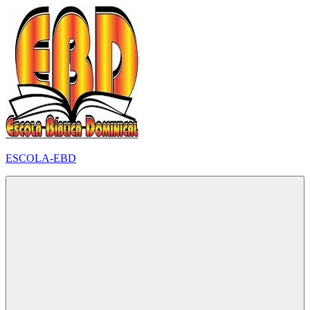
Pular
para
o
conteúdo
ESCOLA-EBD