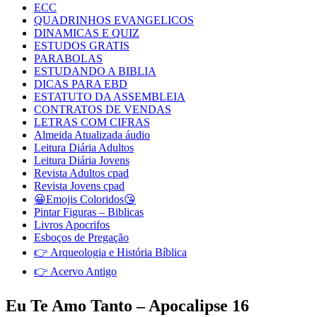
ECC
QUADRINHOS EVANGELICOS
DINAMICAS E QUIZ
ESTUDOS GRATIS
PARABOLAS
ESTUDANDO A BIBLIA
DICAS PARA EBD
ESTATUTO DA ASSEMBLEIA
CONTRATOS DE VENDAS
LETRAS COM CIFRAS
Almeida Atualizada áudio
Leitura Diária Adultos
Leitura Diária Jovens
Revista Adultos cpad
Revista Jovens cpad
😀Emojis Coloridos😘
Pintar Figuras – Biblicas
Livros Apocrifos
Esboços de Pregação
👉 Arqueologia e História Bíblica
👉 Acervo Antigo
Eu Te Amo Tanto – Apocalipse 16