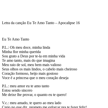
Letra da canção Eu Te Amo Tanto – Apocalipse 16
Eu Te Amo Tanto
P.L.: Oh meu doce, minha linda
Minha flor minha querida
Sou grato a Deus por te-la em minha vida
Te amo tanto, mais do que imagina
Meu raio de sol, meu bem mais valioso
Seus olhos os mais lindos, o cabelo mais cheiroso
Coração formoso, beijo mais gostoso
Voce é a princesa que o meu coração deseja
P.L.: meu amor eu te amo tanto
Estou sendo sincero
Me deixe lhe provar, o quanto eu te quero!
V.c.: meu amado, te quero ao meu lado
Creio no que diz, prometo me esforçar pra te fazer feliz!