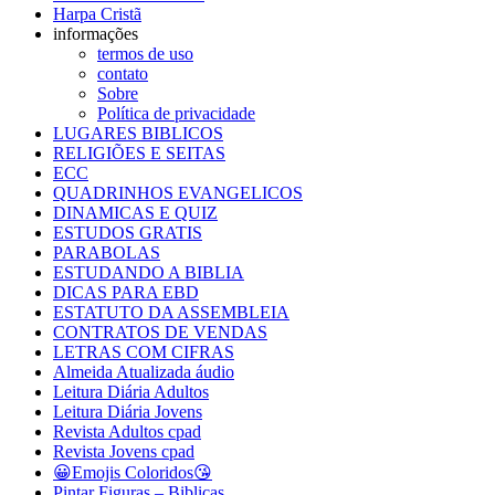
Harpa Cristã
informações
termos de uso
contato
Sobre
Política de privacidade
LUGARES BIBLICOS
RELIGIÕES E SEITAS
ECC
QUADRINHOS EVANGELICOS
DINAMICAS E QUIZ
ESTUDOS GRATIS
PARABOLAS
ESTUDANDO A BIBLIA
DICAS PARA EBD
ESTATUTO DA ASSEMBLEIA
CONTRATOS DE VENDAS
LETRAS COM CIFRAS
Almeida Atualizada áudio
Leitura Diária Adultos
Leitura Diária Jovens
Revista Adultos cpad
Revista Jovens cpad
😀Emojis Coloridos😘
Pintar Figuras – Biblicas