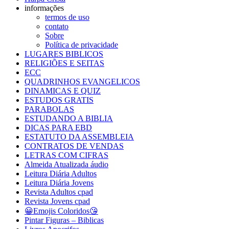
informações
termos de uso
contato
Sobre
Política de privacidade
LUGARES BIBLICOS
RELIGIÕES E SEITAS
ECC
QUADRINHOS EVANGELICOS
DINAMICAS E QUIZ
ESTUDOS GRATIS
PARABOLAS
ESTUDANDO A BIBLIA
DICAS PARA EBD
ESTATUTO DA ASSEMBLEIA
CONTRATOS DE VENDAS
LETRAS COM CIFRAS
Almeida Atualizada áudio
Leitura Diária Adultos
Leitura Diária Jovens
Revista Adultos cpad
Revista Jovens cpad
😀Emojis Coloridos😘
Pintar Figuras – Biblicas