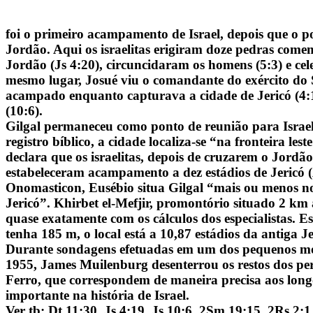
foi o primeiro acampamento de Israel, depois que o p
Jordão. Aqui os israelitas erigiram doze pedras come
Jordão (Js 4:20), circuncidaram os homens (5:3) e ce
mesmo lugar, Josué viu o comandante do exército do S
acampado enquanto capturava a cidade de Jericó (4:19
(10:6).
Gilgal permaneceu como ponto de reunião para Israel
registro bíblico, a cidade localiza-se “na fronteira lest
declara que os israelitas, depois de cruzarem o Jordã
estabeleceram acampamento a dez estádios de Jericó (
Onomasticon, Eusébio situa Gilgal “mais ou menos n
Jericó”. Khirbet el-Mefjir, promontório situado 2 km a
quase exatamente com os cálculos dos especialistas. 
tenha 185 m, o local está a 10,87 estádios da antiga Je
Durante sondagens efetuadas em um dos pequenos mon
1955, James Muilenburg desenterrou os restos dos pe
Ferro, que correspondem de maneira precisa aos longo
importante na história de Israel.
Ver tb: Dt 11:30, Js 4:19, Js 10:6, 2Sm 19:15, 2Rs 2: