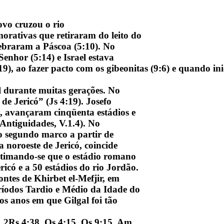
ovo cruzou o rio
morativas que retiraram do leito do
lebraram a Páscoa (5:10). No
enhor (5:14) e Israel estava
), ao fazer pacto com os gibeonitas (9:6) e quando in
 durante muitas gerações. No
e de Jericó” (Js 4:19). Josefo
o, avançaram cinqüenta estádios e
Antiguidades, V.1.4). No
o segundo marco a partir de
 noroeste de Jericó, coincide
Estimando-se que o estádio romano
ricó e a 50 estádios do rio Jordão.
tes de Khirbet el-Mefjir, em
ríodos Tardio e Médio da Idade do
s anos em que Gilgal foi tão
1, 2Rs 4:38, Os 4:15, Os 9:15, Am