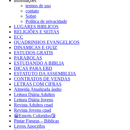
informações
termos de uso
contato
Sobre
Política de privacidade
LUGARES BIBLICOS
RELIGIÕES E SEITAS
ECC
QUADRINHOS EVANGELICOS
DINAMICAS E QUIZ
ESTUDOS GRATIS
PARABOLAS
ESTUDANDO A BIBLIA
DICAS PARA EBD
ESTATUTO DA ASSEMBLEIA
CONTRATOS DE VENDAS
LETRAS COM CIFRAS
Almeida Atualizada áudio
Leitura Diária Adultos
Leitura Diária Jovens
Revista Adultos cpad
Revista Jovens cpad
😀Emojis Coloridos😘
Pintar Figuras – Biblicas
Livros Apocrifos