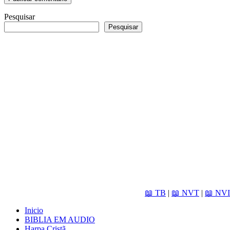
Pesquisar
Pesquisar
📖 TB
|
📖 NVT
|
📖 NVI
Inicio
BIBLIA EM AUDIO
Harpa Cristã