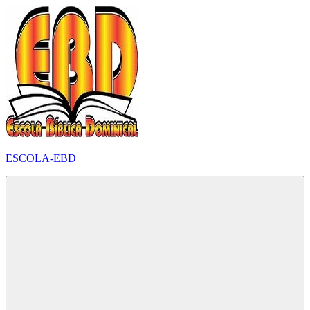
Pular
para
o
conteúdo
ESCOLA-EBD