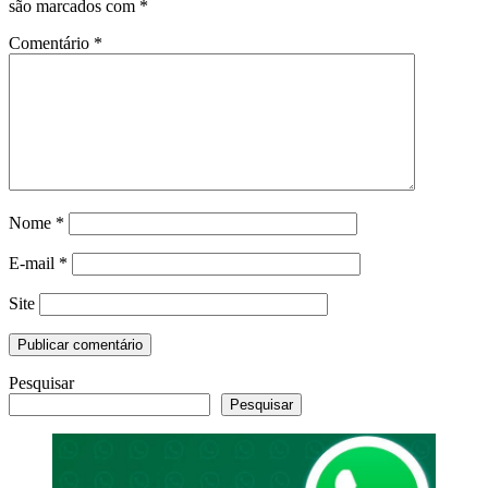
são marcados com
*
Comentário
*
Nome
*
E-mail
*
Site
Pesquisar
Pesquisar