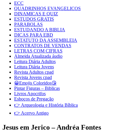
ECC
QUADRINHOS EVANGELICOS
DINAMICAS E QUIZ
ESTUDOS GRATIS
PARABOLAS
ESTUDANDO A BIBLIA
DICAS PARA EBD
ESTATUTO DA ASSEMBLEIA
CONTRATOS DE VENDAS
LETRAS COM CIFRAS
Almeida Atualizada áudio
Leitura Diária Adultos
Leitura Diária Jovens
Revista Adultos cpad
Revista Jovens cpad
😀Emojis Coloridos😘
Pintar Figuras – Biblicas
Livros Apocrifos
Esboços de Pregação
👉 Arqueologia e História Bíblica
👉 Acervo Antigo
Jesus em Jerico – Andréa Fontes