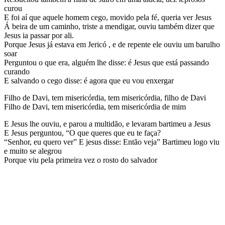
curou
E foi aí que aquele homem cego, movido pela fé, queria ver Jesus
Á beira de um caminho, triste a mendigar, ouviu também dizer que
Jesus ia passar por ali.
Porque Jesus já estava em Jericó , e de repente ele ouviu um barulho
soar
Perguntou o que era, alguém lhe disse: é Jesus que está passando
curando
E salvando o cego disse: é agora que eu vou enxergar
Filho de Davi, tem misericórdia, tem misericórdia, filho de Davi
Filho de Davi, tem misericórdia, tem misericórdia de mim
E Jesus lhe ouviu, e parou a multidão, e levaram bartimeu a Jesus
E Jesus perguntou, “O que queres que eu te faça?
“Senhor, eu quero ver” E jesus disse: Então veja” Bartimeu logo viu
e muito se alegrou
Porque viu pela primeira vez o rosto do salvador