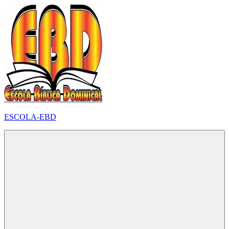
Pular
para
o
conteúdo
ESCOLA-EBD