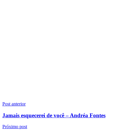
Navegação
Post anterior
de
Jamais esquecerei de você – Andréa Fontes
Post
Próximo post