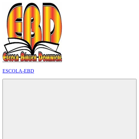
Pular
para
o
conteúdo
ESCOLA-EBD