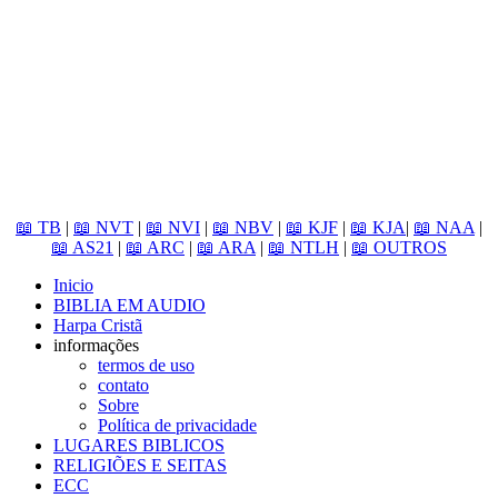
📖 TB
|
📖 NVT
|
📖 NVI
|
📖 NBV
|
📖 KJF
|
📖 KJA
|
📖 NAA
|
📖 AS21
|
📖 ARC
|
📖 ARA
|
📖 NTLH
|
📖 OUTROS
Inicio
BIBLIA EM AUDIO
Harpa Cristã
informações
termos de uso
contato
Sobre
Política de privacidade
LUGARES BIBLICOS
RELIGIÕES E SEITAS
ECC