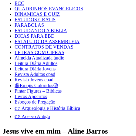
ECC
QUADRINHOS EVANGELICOS
DINAMICAS E QUIZ
ESTUDOS GRATIS
PARABOLAS
ESTUDANDO A BIBLIA
DICAS PARA EBD
ESTATUTO DA ASSEMBLEIA
CONTRATOS DE VENDAS
LETRAS COM CIFRAS
Almeida Atualizada áudio
Leitura Diária Adultos
Leitura Diária Jovens
Revista Adultos cpad
Revista Jovens cpad
😀Emojis Coloridos😘
Pintar Figuras – Biblicas
Livros Apocrifos
Esboços de Pregação
👉 Arqueologia e História Bíblica
👉 Acervo Antigo
Jesus vive em mim – Aline Barros