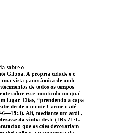
da sobre o
e Gilboa. A própria cidade e o
m uma vista panorâmica de onde
ntecimentos de todos os tempos.
ente sobre esse montículo no qual
am lugar. Elias, “prendendo a capa
Acabe desde o monte Carmelo até
:46—19:3). Ali, mediante um ardil,
erasse da vinha deste (1Rs 21:1-
 anunciou que os cães devorariam
Jezabel colheu a recompensa de