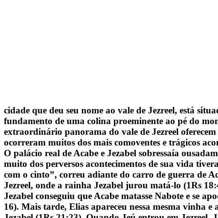
cidade que deu seu nome ao vale de Jezreel, está situa
fundamento de uma colina proeminente ao pé do mont
extraordinário panorama do vale de Jezreel oferece
ocorreram muitos dos mais comoventes e trágicos aco
O palácio real de Acabe e Jezabel sobressaía ousadam
muito dos perversos acontecimentos de sua vida tiver
com o cinto”, correu adiante do carro de guerra de 
Jezreel, onde a rainha Jezabel jurou matá-lo (1Rs 18
Jezabel conseguiu que Acabe matasse Nabote e se apod
16). Mais tarde, Elias apareceu nessa mesma vinha e
Jezabel (1Rs 21:23). Quando Jeú entrou em Jezreel, 