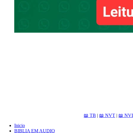
📖 TB
|
📖 NVT
|
📖 NVI
Inicio
BIBLIA EM AUDIO