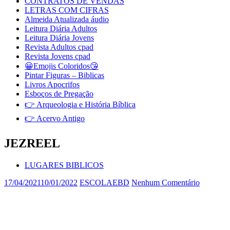
CONTRATOS DE VENDAS
LETRAS COM CIFRAS
Almeida Atualizada áudio
Leitura Diária Adultos
Leitura Diária Jovens
Revista Adultos cpad
Revista Jovens cpad
😀Emojis Coloridos😘
Pintar Figuras – Biblicas
Livros Apocrifos
Esboços de Pregação
👉 Arqueologia e História Bíblica
👉 Acervo Antigo
JEZREEL
LUGARES BIBLICOS
17/04/2021
10/01/2022
ESCOLAEBD
Nenhum Comentário