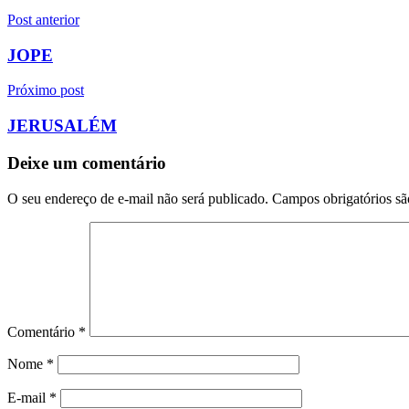
Navegação
Post anterior
de
JOPE
Post
Próximo post
JERUSALÉM
Deixe um comentário
O seu endereço de e-mail não será publicado.
Campos obrigatórios s
Comentário
*
Nome
*
E-mail
*