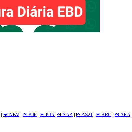
|
📖 NBV
|
📖 KJF
|
📖 KJA
|
📖 NAA
|
📖 AS21
|
📖 ARC
|
📖 ARA