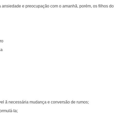
 ansiedade e preocupação com o amanhã, porém, os filhos do R
ro
na
ível ã necessária mudança e conversão de rumos;
ormulá-Ia;