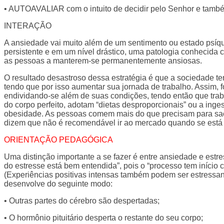
• AUTOAVALIAR com o intuito de decidir pelo Senhor e també
INTERAÇÃO
A ansiedade vai muito além de um sentimento ou estado psíq
persistente e em um nível drástico, uma patologia conhecida 
as pessoas a manterem-se permanentemente ansiosas.
O resultado desastroso dessa estratégia é que a sociedade t
tendo que por isso aumentar sua jornada de trabalho. Assim, f
endividando-se além de suas condições, tendo então que trab
do corpo perfeito, adotam “dietas desproporcionais” ou a inges
obesidade. As pessoas comem mais do que precisam para saci
dizem que não é recomendável ir ao mercado quando se está 
ORIENTAÇÃO PEDAGÓGICA
Uma distinção importante a se fazer é entre ansiedade e estr
do estresse está bem entendida”, pois o “processo tem início
(Experiências positivas intensas também podem ser estressant
desenvolve do seguinte modo:
• Outras partes do cérebro são despertadas;
• O hormônio pituitário desperta o restante do seu corpo;