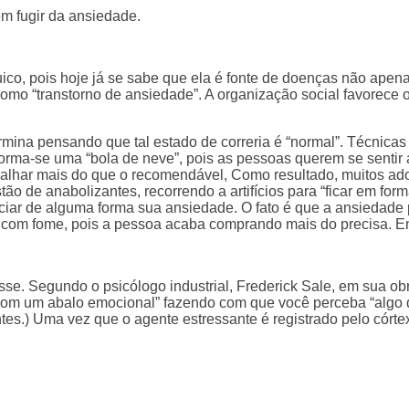
m fugir da ansiedade.
uico, pois hoje já se sabe que ela é fonte de doenças não ape
como “transtorno de ansiedade”. A organização social favorece 
ermina pensando que tal estado de correria é “normal”. Técnic
orma-se uma “bola de neve”, pois as pessoas querem se sentir at
alhar mais do que o recomendável, Como resultado, muitos ado
tão de anabolizantes, recorrendo a artifícios para “ficar em fo
ar de alguma forma sua ansiedade. O fato é que a ansiedade 
com fome, pois a pessoa acaba comprando mais do precisa. Enf
esse. Segundo o psicólogo industrial, Frederick Sale, em sua 
 com um abalo emocional” fazendo com que você perceba “algo qu
es.) Uma vez que o agente estressante é registrado pelo córtex