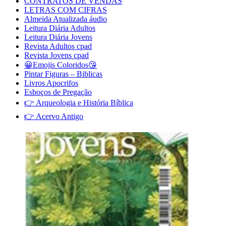
CONTRATOS DE VENDAS
LETRAS COM CIFRAS
Almeida Atualizada áudio
Leitura Diária Adultos
Leitura Diária Jovens
Revista Adultos cpad
Revista Jovens cpad
😀Emojis Coloridos😘
Pintar Figuras – Biblicas
Livros Apocrifos
Esboços de Pregação
👉 Arqueologia e História Bíblica
👉 Acervo Antigo