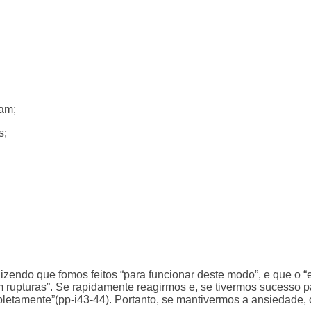
tam;
s;
izendo que fomos feitos “para funcionar deste modo”, e que o 
rupturas”. Se rapidamente reagirmos e, se tivermos sucesso par
pletamente”(pp-i43-44). Portanto, se mantivermos a ansiedade