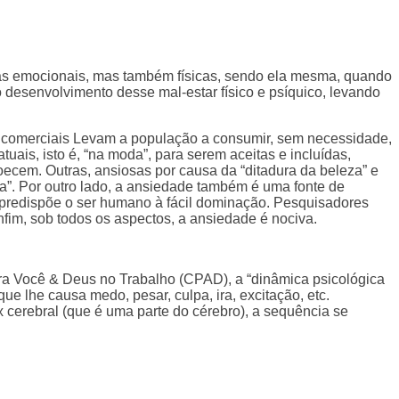
nas emocionais, mas também físicas, sendo ela mesma, quando
o desenvolvimento desse mal-estar físico e psíquico, levando
as comerciais Levam a população a consumir, sem necessidade,
uais, isto é, “na moda”, para serem aceitas e incluídas,
ecem. Outras, ansiosas por causa da “ditadura da beleza” e
rma”. Por outro lado, a ansiedade também é uma fonte de
predispõe o ser humano à fácil dominação. Pesquisadores
im, sob todos os aspectos, a ansiedade é nociva.
obra Você & Deus no Trabalho (CPAD), a “dinâmica psicológica
e lhe causa medo, pesar, culpa, ira, excitação, etc.
 cerebral (que é uma parte do cérebro), a sequência se