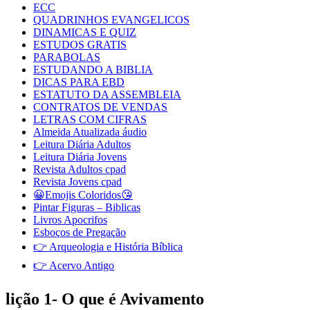
ECC
QUADRINHOS EVANGELICOS
DINAMICAS E QUIZ
ESTUDOS GRATIS
PARABOLAS
ESTUDANDO A BIBLIA
DICAS PARA EBD
ESTATUTO DA ASSEMBLEIA
CONTRATOS DE VENDAS
LETRAS COM CIFRAS
Almeida Atualizada áudio
Leitura Diária Adultos
Leitura Diária Jovens
Revista Adultos cpad
Revista Jovens cpad
😀Emojis Coloridos😘
Pintar Figuras – Biblicas
Livros Apocrifos
Esboços de Pregação
👉 Arqueologia e História Bíblica
👉 Acervo Antigo
lição 1- O que é Avivamento