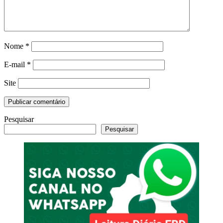
Nome
*
E-mail
*
Site
Pesquisar
Pesquisar