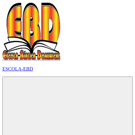
Pular
para
o
conteúdo
ESCOLA-EBD