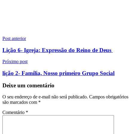
Navegação
Post anterior
de
Lição 6- Igreja: Expressão do Reino de Deus
Post
Próximo post
lição 2- Família, Nosso primeiro Grupo Social
Deixe um comentário
O seu endereço de e-mail não será publicado.
Campos obrigatórios
são marcados com
*
Comentário
*