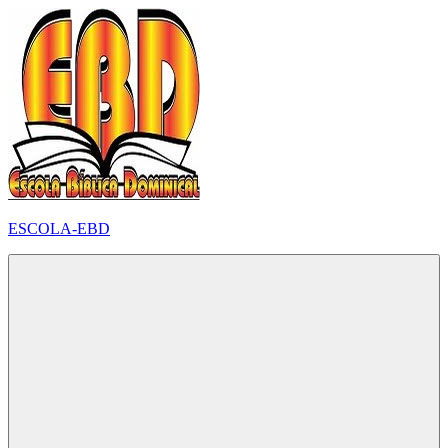
Pular
para
o
conteúdo
ESCOLA-EBD