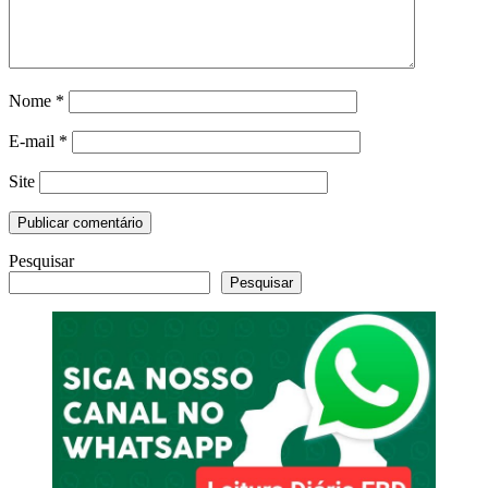
Nome
*
E-mail
*
Site
Pesquisar
Pesquisar