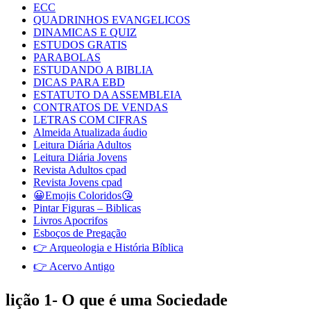
ECC
QUADRINHOS EVANGELICOS
DINAMICAS E QUIZ
ESTUDOS GRATIS
PARABOLAS
ESTUDANDO A BIBLIA
DICAS PARA EBD
ESTATUTO DA ASSEMBLEIA
CONTRATOS DE VENDAS
LETRAS COM CIFRAS
Almeida Atualizada áudio
Leitura Diária Adultos
Leitura Diária Jovens
Revista Adultos cpad
Revista Jovens cpad
😀Emojis Coloridos😘
Pintar Figuras – Biblicas
Livros Apocrifos
Esboços de Pregação
👉 Arqueologia e História Bíblica
👉 Acervo Antigo
lição 1- O que é uma Sociedade