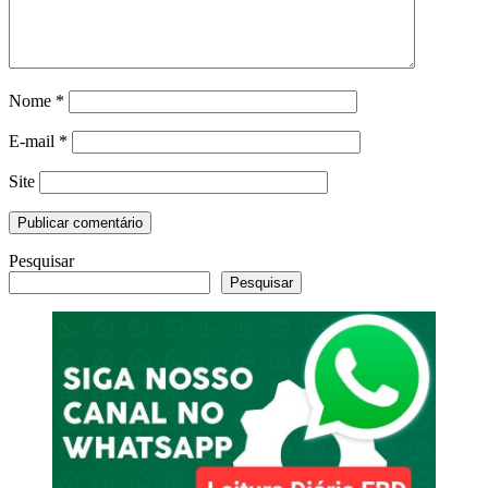
Nome
*
E-mail
*
Site
Pesquisar
Pesquisar