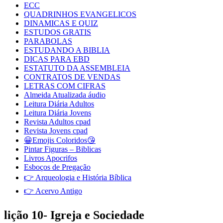
ECC
QUADRINHOS EVANGELICOS
DINAMICAS E QUIZ
ESTUDOS GRATIS
PARABOLAS
ESTUDANDO A BIBLIA
DICAS PARA EBD
ESTATUTO DA ASSEMBLEIA
CONTRATOS DE VENDAS
LETRAS COM CIFRAS
Almeida Atualizada áudio
Leitura Diária Adultos
Leitura Diária Jovens
Revista Adultos cpad
Revista Jovens cpad
😀Emojis Coloridos😘
Pintar Figuras – Biblicas
Livros Apocrifos
Esboços de Pregação
👉 Arqueologia e História Bíblica
👉 Acervo Antigo
lição 10- Igreja e Sociedade