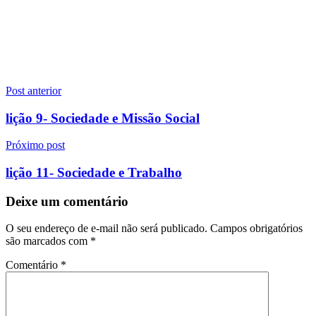
Navegação
Post anterior
de
lição 9- Sociedade e Missão Social
Post
Próximo post
lição 11- Sociedade e Trabalho
Deixe um comentário
O seu endereço de e-mail não será publicado.
Campos obrigatórios
são marcados com
*
Comentário
*