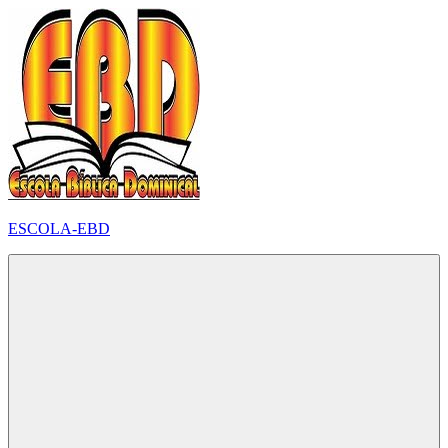
Pular
para
o
conteúdo
ESCOLA-EBD