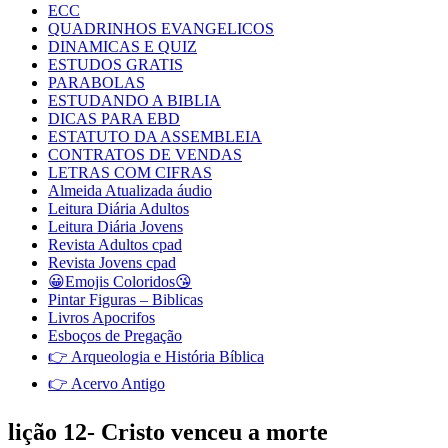
ECC
QUADRINHOS EVANGELICOS
DINAMICAS E QUIZ
ESTUDOS GRATIS
PARABOLAS
ESTUDANDO A BIBLIA
DICAS PARA EBD
ESTATUTO DA ASSEMBLEIA
CONTRATOS DE VENDAS
LETRAS COM CIFRAS
Almeida Atualizada áudio
Leitura Diária Adultos
Leitura Diária Jovens
Revista Adultos cpad
Revista Jovens cpad
😀Emojis Coloridos😘
Pintar Figuras – Biblicas
Livros Apocrifos
Esboços de Pregação
👉 Arqueologia e História Bíblica
👉 Acervo Antigo
lição 12- Cristo venceu a morte