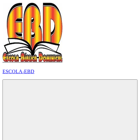
Pular
para
o
conteúdo
ESCOLA-EBD