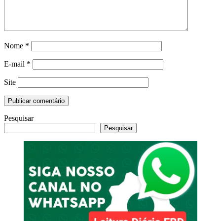
Nome
*
E-mail
*
Site
Pesquisar
Pesquisar